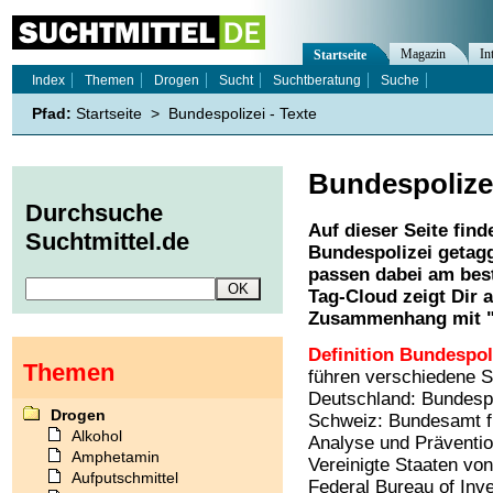
Magazin
In
Startseite
Index
Themen
Drogen
Sucht
Suchtberatung
Suche
Pfad:
Startseite
>
Bundespolizei - Texte
Bundespolize
Durchsuche
Auf dieser Seite find
Suchtmittel.de
Bundespolizei
getagg
passen dabei am best
Tag-Cloud zeigt Dir 
Zusammenhang mit 
Definition Bundespol
Themen
führen verschiedene Sta
Deutschland: Bundespol
Drogen
Schweiz: Bundesamt für
Alkohol
Analyse und Prävention
Amphetamin
Vereinigte Staaten vo
Aufputschmittel
Federal Bureau of Inve