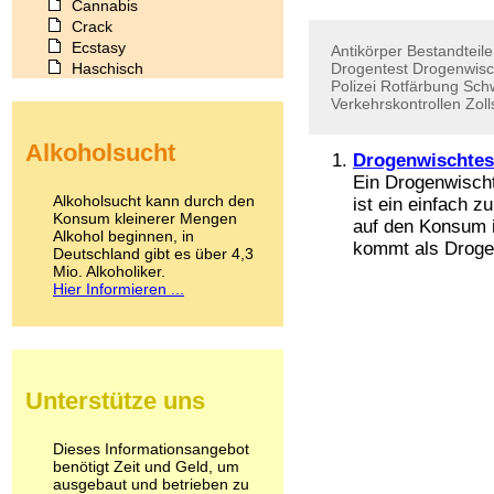
Cannabis
Crack
Ecstasy
Antikörper
Bestandteile
Haschisch
Drogentest
Drogenwisc
Polizei
Rotfärbung
Sch
Heroin
Verkehrskontrollen
Zoll
Ibogain
Koffein
Alkoholsucht
Kokain
Drogenwischtes
Lachgas
Ein Drogenwisch
LSD
Alkoholsucht kann durch den
ist ein einfach 
Marihuana
Konsum kleinerer Mengen
auf den Konsum i
Alkohol beginnen, in
Medikamente
kommt als Drogen
Deutschland gibt es über 4,3
Meskalin
Mio. Alkoholiker.
Metamphetamin
Hier Informieren ...
Methadon
Morphin
Muskatnuss
Nikotin
Opium
Unterstütze uns
Pilze
Poppers
Psychopharmaka
Dieses Informationsangebot
benötigt Zeit und Geld, um
Schlafmittel
ausgebaut und betrieben zu
Schmerzmittel