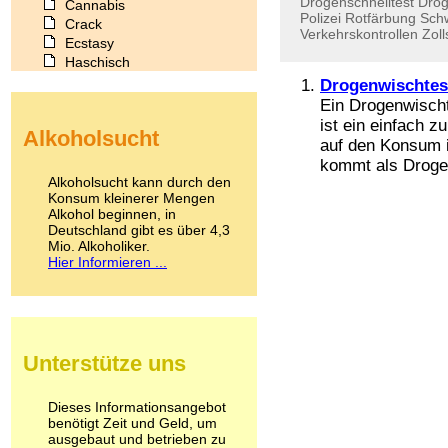
Drogenschnelltest
Drog
Cannabis
Polizei
Rotfärbung
Sch
Crack
Verkehrskontrollen
Zoll
Ecstasy
Haschisch
Heroin
Drogenwischtes
Ibogain
Ein Drogenwisch
Koffein
ist ein einfach 
Alkoholsucht
Kokain
auf den Konsum i
Lachgas
kommt als Drogen
LSD
Alkoholsucht kann durch den
Marihuana
Konsum kleinerer Mengen
Alkohol beginnen, in
Medikamente
Deutschland gibt es über 4,3
Meskalin
Mio. Alkoholiker.
Metamphetamin
Hier Informieren ...
Methadon
Morphin
Muskatnuss
Nikotin
Opium
Unterstütze uns
Pilze
Poppers
Psychopharmaka
Dieses Informationsangebot
benötigt Zeit und Geld, um
Schlafmittel
ausgebaut und betrieben zu
Schmerzmittel