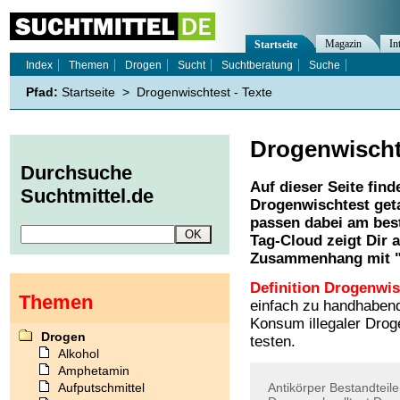
Magazin
In
Startseite
Index
Themen
Drogen
Sucht
Suchtberatung
Suche
Pfad:
Startseite
>
Drogenwischtest - Texte
Drogenwischt
Durchsuche
Auf dieser Seite find
Suchtmittel.de
Drogenwischtest
geta
passen dabei am best
Tag-Cloud zeigt Dir 
Zusammenhang mit 
Definition Drogenwis
Themen
einfach zu handhaben
Konsum illegaler Drog
Drogen
testen.
Alkohol
Amphetamin
Aufputschmittel
Antikörper
Bestandteile