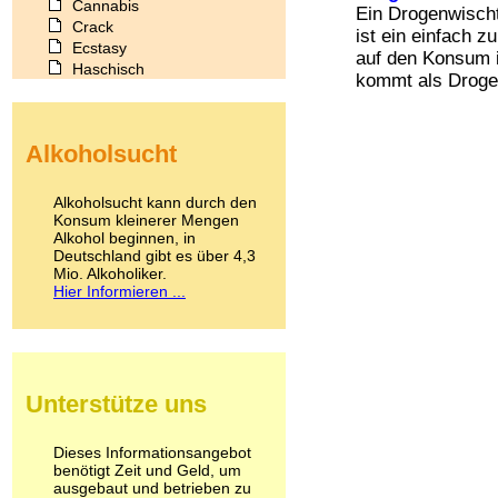
Cannabis
Ein Drogenwisch
Crack
ist ein einfach 
Ecstasy
auf den Konsum i
Haschisch
kommt als Drogen
Heroin
Ibogain
Koffein
Alkoholsucht
Kokain
Lachgas
LSD
Alkoholsucht kann durch den
Marihuana
Konsum kleinerer Mengen
Alkohol beginnen, in
Medikamente
Deutschland gibt es über 4,3
Meskalin
Mio. Alkoholiker.
Metamphetamin
Hier Informieren ...
Methadon
Morphin
Muskatnuss
Nikotin
Opium
Unterstütze uns
Pilze
Poppers
Psychopharmaka
Dieses Informationsangebot
benötigt Zeit und Geld, um
Schlafmittel
ausgebaut und betrieben zu
Schmerzmittel