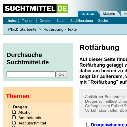
Magazin
In
Startseite
Index
Themen
Drogen
Sucht
Suchtberatung
Suche
Pfad:
Startseite
>
Rotfärbung - Texte
Rotfärbung
Durchsuche
Auf dieser Seite find
Suchtmittel.de
Rotfärbung
getaggt w
dabei am besten zu d
zeigt Dir außerdem,
mit "
Rotfärbung
" auf
Themen
Antikörper
Bestandteile
Drogenschnelltest
Drog
Gefängnissen
Polizei
S
Drogen
Verkehrskontrollen
Zoll
Alkohol
Amphetamin
Aufputschmittel
Drogenwischtes