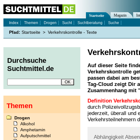
Magazin
In
Startseite
Index
Themen
Drogen
Sucht
Suchtberatung
Suche
Pfad:
Startseite
>
Verkehrskontrolle - Texte
Verkehrskontr
Durchsuche
Auf dieser Seite find
Suchtmittel.de
Verkehrskontrolle
get
passen dabei am best
Tag-Cloud zeigt Dir 
Zusammenhang mit 
Definition Verkehrsko
Themen
durch Polizeivollzugs
jederzeit, überall und
Drogen
Verkehrsteilnehmern d
Alkohol
Amphetamin
Aufputschmittel
Abhängigkeit
Absen