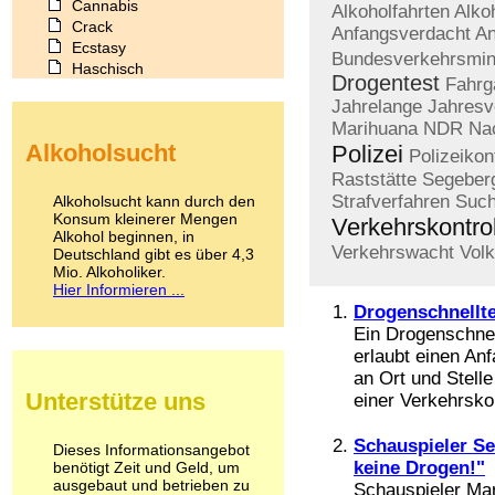
Cannabis
Alkoholfahrten
Alko
Crack
Anfangsverdacht
An
Ecstasy
Bundesverkehrsmin
Haschisch
Drogentest
Fahrg
Heroin
Jahrelange
Jahres
Ibogain
Marihuana
NDR
Na
Koffein
Alkoholsucht
Polizei
Kokain
Polizeikon
Lachgas
Raststätte
Segeber
LSD
Strafverfahren
Such
Alkoholsucht kann durch den
Marihuana
Konsum kleinerer Mengen
Verkehrskontro
Alkohol beginnen, in
Medikamente
Verkehrswacht
Volk
Deutschland gibt es über 4,3
Meskalin
Mio. Alkoholiker.
Metamphetamin
Hier Informieren ...
Methadon
Drogenschnellte
Morphin
Ein Drogenschnell
Muskatnuss
erlaubt einen An
Nikotin
an Ort und Stell
Opium
Unterstütze uns
einer Verkehrskon
Pilze
Poppers
Schauspieler S
Psychopharmaka
Dieses Informationsangebot
keine Drogen!"
benötigt Zeit und Geld, um
Schlafmittel
ausgebaut und betrieben zu
Schmerzmittel
Schauspieler Mar