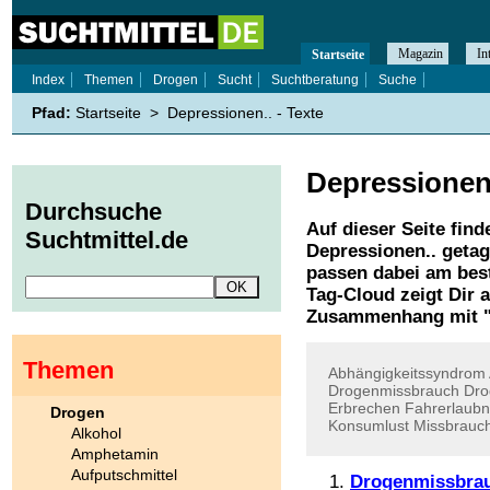
Magazin
In
Startseite
Index
Themen
Drogen
Sucht
Suchtberatung
Suche
Pfad:
Startseite
>
Depressionen.. - Texte
Depressionen
Durchsuche
Auf dieser Seite find
Suchtmittel.de
Depressionen..
getag
passen dabei am best
Tag-Cloud zeigt Dir 
Zusammenhang mit 
Themen
Abhängigkeitssyndrom
Drogenmissbrauch
Dro
Erbrechen
Fahrerlaubn
Drogen
Konsumlust
Missbrauc
Alkohol
Amphetamin
Aufputschmittel
Drogenmissbra