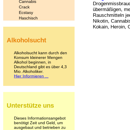
Cannabis
Drogenmissbrauch
Crack
übermäßigen, me
Ecstasy
Rauschmitteln jed
Haschisch
Nikotin, Cannabi
Heroin
Kokain, Heroin, 
Ibogain
Koffein
Alkoholsucht
Kokain
Lachgas
LSD
Alkoholsucht kann durch den
Marihuana
Konsum kleinerer Mengen
Alkohol beginnen, in
Medikamente
Deutschland gibt es über 4,3
Meskalin
Mio. Alkoholiker.
Metamphetamin
Hier Informieren ...
Methadon
Morphin
Muskatnuss
Nikotin
Opium
Unterstütze uns
Pilze
Poppers
Psychopharmaka
Dieses Informationsangebot
benötigt Zeit und Geld, um
Schlafmittel
ausgebaut und betrieben zu
Schmerzmittel