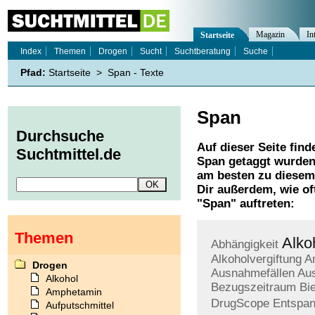
Magazin
In
Startseite
Index
Themen
Drogen
Sucht
Suchtberatung
Suche
Pfad:
Startseite
>
Span - Texte
Span
Durchsuche
Auf dieser Seite find
Suchtmittel.de
Span
getaggt wurden.
am besten zu diesem 
Dir außerdem, wie o
"
Span
" auftreten:
Themen
Alko
Abhängigkeit
Alkoholvergiftung
A
Drogen
Ausnahmefällen
Au
Alkohol
Bezugszeitraum
Bi
Amphetamin
DrugScope
Entspa
Aufputschmittel