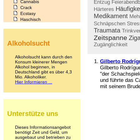
Cannabis
Entzug
Feierabendb
Crack
Häufigke
Härteres
Ecstasy
Medikament
Meh
Haschisch
Schnäpschen
Stre
Heroin
Traumata
Trinkve
Ibogain
Zeitspanne
Ziga
Koffein
Alkoholsucht
Kokain
Zugänglichkeit
Lachgas
LSD
Alkoholsucht kann durch den
Marihuana
Gilberto Rodríg
Konsum kleinerer Mengen
Alkohol beginnen, in
Medikamente
Gilberto Rodrígu
Deutschland gibt es über 4,3
Meskalin
"der Schachspiel
Mio. Alkoholiker.
Metamphetamin
und führte das C
Hier Informieren ...
Methadon
mit seinem Brude
Morphin
Muskatnuss
Nikotin
Opium
Unterstütze uns
Pilze
Poppers
Psychopharmaka
Dieses Informationsangebot
benötigt Zeit und Geld, um
Schlafmittel
ausgebaut und betrieben zu
Schmerzmittel