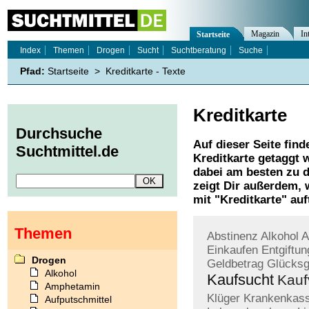
Magazin
In
Startseite
Index
Themen
Drogen
Sucht
Suchtberatung
Suche
Pfad:
Startseite
>
Kreditkarte - Texte
Kreditkarte
Durchsuche
Auf dieser Seite find
Suchtmittel.de
Kreditkarte
getaggt w
dabei am besten zu d
zeigt Dir außerdem,
mit "
Kreditkarte
" auf
Themen
Abstinenz
Alkohol
A
Einkaufen
Entgiftun
Drogen
Geldbetrag
Glücksg
Alkohol
Kaufsucht
Kauf
Amphetamin
Klüger
Krankenkas
Aufputschmittel