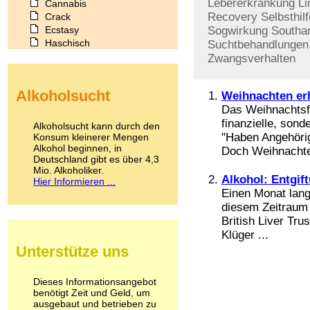
Lebererkrankung
Li
Cannabis
Recovery
Selbsthil
Crack
Ecstasy
Sogwirkung
Southa
Haschisch
Suchtbehandlungen
Heroin
Zwangsverhalten
Ibogain
Koffein
Alkoholsucht
Weihnachten er
Kokain
Lachgas
Das Weihnachtsfes
LSD
finanzielle, son
Alkoholsucht kann durch den
Marihuana
"Haben Angehöri
Konsum kleinerer Mengen
Alkohol beginnen, in
Medikamente
Doch Weihnachten
Deutschland gibt es über 4,3
Meskalin
Mio. Alkoholiker.
Metamphetamin
Alkohol: Entgif
Hier Informieren ...
Methadon
Einen Monat lang 
Morphin
diesem Zeitraum e
Muskatnuss
British Liver Tru
Nikotin
Klüger ...
Opium
Unterstütze uns
Pilze
Poppers
Psychopharmaka
Dieses Informationsangebot
benötigt Zeit und Geld, um
Schlafmittel
ausgebaut und betrieben zu
Schmerzmittel