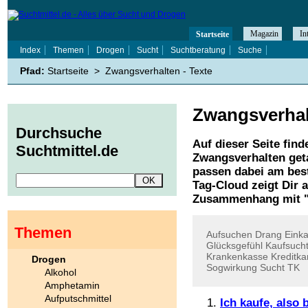
Magazin
In
Startseite
Index
Themen
Drogen
Sucht
Suchtberatung
Suche
Pfad:
Startseite
>
Zwangsverhalten - Texte
Zwangsverhal
Durchsuche
Auf dieser Seite find
Suchtmittel.de
Zwangsverhalten
get
passen dabei am best
Tag-Cloud zeigt Dir 
Zusammenhang mit 
Themen
Aufsuchen
Drang
Eink
Glücksgefühl
Kaufsuch
Krankenkasse
Kreditka
Drogen
Sogwirkung
Sucht
TK
Alkohol
Amphetamin
Aufputschmittel
Ich kaufe, also 