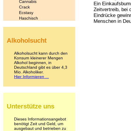
Cannabis
Ein Einkaufsbumm
Crack
Zeitvertreib, be
Ecstasy
Eindrücke gewin
Haschisch
Menschen in Deut
Heroin
Ibogain
Koffein
Alkoholsucht
Kokain
Lachgas
LSD
Alkoholsucht kann durch den
Marihuana
Konsum kleinerer Mengen
Alkohol beginnen, in
Medikamente
Deutschland gibt es über 4,3
Meskalin
Mio. Alkoholiker.
Metamphetamin
Hier Informieren ...
Methadon
Morphin
Muskatnuss
Nikotin
Opium
Unterstütze uns
Pilze
Poppers
Psychopharmaka
Dieses Informationsangebot
benötigt Zeit und Geld, um
Schlafmittel
ausgebaut und betrieben zu
Schmerzmittel