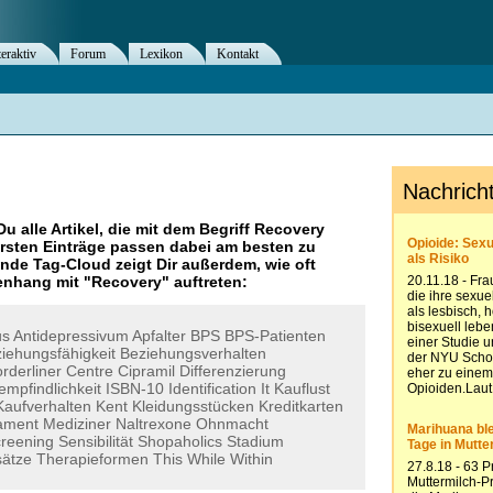
teraktiv
Forum
Lexikon
Kontakt
Du alle Artikel, die mit dem Begriff
Recovery
rsten Einträge passen dabei am besten zu
ende Tag-Cloud zeigt Dir außerdem, wie oft
nhang mit "
Recovery
" auftreten:
us
Antidepressivum
Apfalter
BPS
BPS-Patienten
iehungsfähigkeit
Beziehungsverhalten
rderliner
Centre
Cipramil
Differenzierung
empfindlichkeit
ISBN-10
Identification
It
Kauflust
Kaufverhalten
Kent
Kleidungsstücken
Kreditkarten
ament
Mediziner
Naltrexone
Ohnmacht
reening
Sensibilität
Shopaholics
Stadium
sätze
Therapieformen
This
While
Within