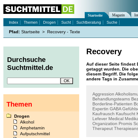
Magazin
In
Startseite
Index
Themen
Drogen
Sucht
Suchtberatung
Suche
Pfad:
Startseite
>
Recovery - Texte
Recovery
Durchsuche
Auf dieser Seite findest 
Suchtmittel.de
getaggt wurden. Die obe
diesem Begriff. Die folg
andere Tags in Zusamme
Aggression
Alkoholism
Behandlungsteams
Bez
Themen
Borderline-Patienten
Bo
Expertin
GABA
Gefühls
Kaufrausch
Kaufsucht
Drogen
Lefever
Medical
Medik
Alkohol
Organization
Promis
Sc
Amphetamin
Therapeut
Therapiean
Aufputschmittel