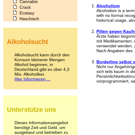
Cannabis
Alcoholism
Crack
Alcoholism is a term
Ecstasy
with no formal reco
Haschisch
historical usage, alco
Heroin
Ibogain
Pillen gegen Kauf
Koffein
Ärzte haben begonn
Alkoholsucht
mit Medikamenten, 
Kokain
verwendet werden, z
Lachgas
Nach Angaben des .
LSD
Alkoholsucht kann durch den
Marihuana
Konsum kleinerer Mengen
Borderline selbst
Alkohol beginnen, in
Medikamente
Nicht nur Angehöri
Deutschland gibt es über 4,3
Meskalin
sich teils kaum in d
Mio. Alkoholiker.
Metamphetamin
Persönlichkeitsstör
Hier Informieren ...
vorprogrammiert, sagt
Methadon
Morphin
Muskatnuss
Nikotin
Opium
Unterstütze uns
Pilze
Poppers
Psychopharmaka
Dieses Informationsangebot
benötigt Zeit und Geld, um
Schlafmittel
ausgebaut und betrieben zu
Schmerzmittel