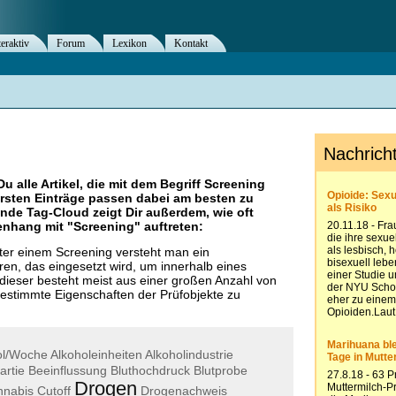
teraktiv
Forum
Lexikon
Kontakt
Du alle Artikel, die mit dem Begriff
Screening
rsten Einträge passen dabei am besten zu
ende Tag-Cloud zeigt Dir außerdem, wie oft
nhang mit "
Screening
" auftreten:
er einem Screening versteht man ein
ren, das eingesetzt wird, um innerhalb eines
 dieser besteht meist aus einer großen Anzahl von
estimmte Eigenschaften der Prüfobjekte zu
ol/Woche
Alkoholeinheiten
Alkoholindustrie
rtie
Beeinflussung
Bluthochdruck
Blutprobe
Drogen
nnabis
Cutoff
Drogenachweis