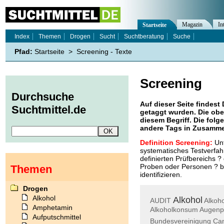
Magazin
In
Startseite
Index
Themen
Drogen
Sucht
Suchtberatung
Suche
Pfad:
Startseite
>
Screening - Texte
Screening
Durchsuche
Auf dieser Seite findest 
Suchtmittel.de
getaggt wurden. Die obe
diesem Begriff. Die folg
andere Tags in Zusamme
Definition Screening:
Unt
systematisches Testverfah
definierten Prüfbereichs ?
Proben oder Personen ? b
Themen
identifizieren.
Drogen
Alkohol
Alkohol
AUDIT
Alkoh
Amphetamin
Alkoholkonsum
Augenpa
Aufputschmittel
Bundesvereinigung
Ca