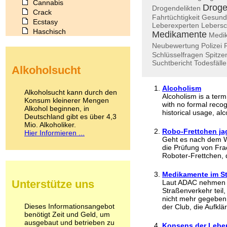
Cannabis
Droge
Drogendelikten
Crack
Fahrtüchtigkeit
Gesund
Ecstasy
Leberexperten
Lebers
Haschisch
Medikamente
Medi
Heroin
Neubewertung
Polizei
Ibogain
Schlüsselfragen
Spitze
Koffein
Suchtbericht
Todesfälle
Alkoholsucht
Kokain
Lachgas
Alcoholism
LSD
Alkoholsucht kann durch den
Alcoholism is a term
Marihuana
Konsum kleinerer Mengen
with no formal reco
Alkohol beginnen, in
Medikamente
historical usage, alco
Deutschland gibt es über 4,3
Meskalin
Mio. Alkoholiker.
Metamphetamin
Robo-Frettchen ja
Hier Informieren ...
Methadon
Geht es nach dem Wi
Morphin
die Prüfung von Frac
Roboter-Frettchen, 
Muskatnuss
Nikotin
Medikamente im S
Opium
Unterstütze uns
Laut ADAC nehmen 
Pilze
Straßenverkehr teil
Poppers
nicht mehr gegeben 
Psychopharmaka
Dieses Informationsangebot
der Club, die Aufklär
benötigt Zeit und Geld, um
Schlafmittel
ausgebaut und betrieben zu
Schmerzmittel
Konsens der Leber