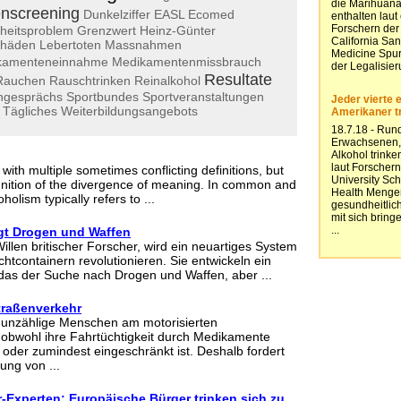
nscreening
Dunkelziffer
EASL
Ecomed
heitsproblem
Grenzwert
Heinz-Günter
chäden
Lebertoten
Massnahmen
kamenteneinnahme
Medikamentenmissbrauch
Resultate
Rauchen
Rauschtrinken
Reinalkohol
ngesprächs
Sportbundes
Sportveranstaltungen
Tägliches
Weiterbildungsangebots
 with multiple sometimes conflicting definitions, but
gnition of the divergence of meaning. In common and
holism typically refers to ...
gt Drogen und Waffen
llen britischer Forscher, wird ein neuartiges System
htcontainern revolutionieren. Sie entwickeln ein
das der Suche nach Drogen und Waffen, aber ...
traßenverkehr
unzählige Menschen am motorisierten
, obwohl ihre Fahrtüchtigkeit durch Medikamente
oder zumindest eingeschränkt ist. Deshalb fordert
ung von ...
-Experten: Europäische Bürger trinken sich zu