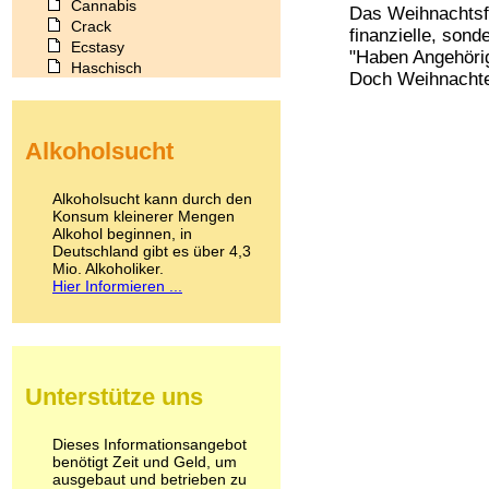
Cannabis
Das Weihnachtsfes
Crack
finanzielle, son
Ecstasy
"Haben Angehöri
Haschisch
Doch Weihnachten
Heroin
Ibogain
Koffein
Alkoholsucht
Kokain
Lachgas
LSD
Alkoholsucht kann durch den
Marihuana
Konsum kleinerer Mengen
Alkohol beginnen, in
Medikamente
Deutschland gibt es über 4,3
Meskalin
Mio. Alkoholiker.
Metamphetamin
Hier Informieren ...
Methadon
Morphin
Muskatnuss
Nikotin
Opium
Unterstütze uns
Pilze
Poppers
Psychopharmaka
Dieses Informationsangebot
benötigt Zeit und Geld, um
Schlafmittel
ausgebaut und betrieben zu
Schmerzmittel