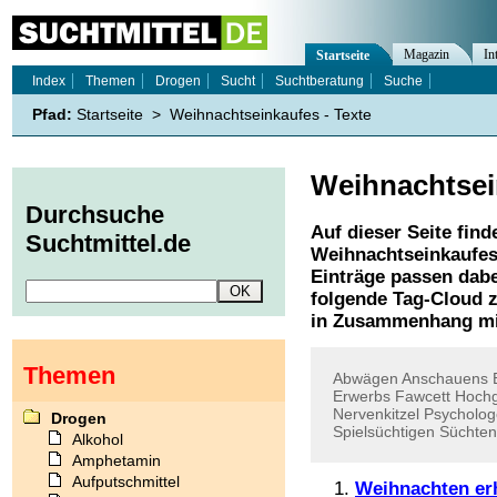
Magazin
In
Startseite
Index
Themen
Drogen
Sucht
Suchtberatung
Suche
Pfad:
Startseite
>
Weihnachtseinkaufes - Texte
Weihnachtsei
Durchsuche
Auf dieser Seite find
Suchtmittel.de
Weihnachtseinkaufe
Einträge passen dabe
folgende Tag-Cloud z
in Zusammenhang mi
Themen
Abwägen
Anschauens
Erwerbs
Fawcett
Hochg
Nervenkitzel
Psycholog
Drogen
Spielsüchtigen
Süchten
Alkohol
Amphetamin
Aufputschmittel
Weihnachten er