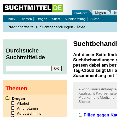
Magazin
In
Startseite
Index
Themen
Drogen
Sucht
Suchtberatung
Suche
Pfad:
Startseite
>
Suchtbehandlungen - Texte
Suchtbehand
Durchsuche
Auf dieser Seite find
Suchtmittel.de
Suchtbehandlungen
g
passen dabei am best
Tag-Cloud zeigt Dir 
Zusammenhang mit 
Themen
Alkoholismus
Antidepr
Kaufsucht
Kaufverhalt
Medikament
Mediziner
Drogen
Süchte
Alkohol
Amphetamin
Aufputschmittel
Pillen gegen Ka