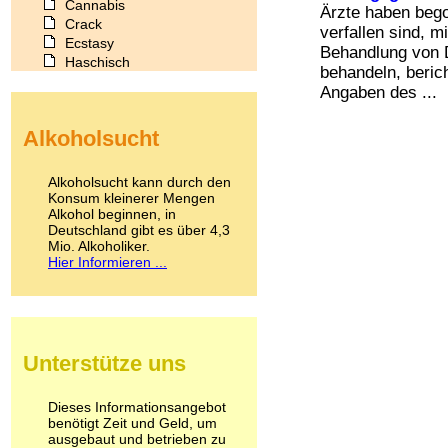
Cannabis
Ärzte haben be
Crack
verfallen sind, 
Ecstasy
Behandlung von 
Haschisch
behandeln, beric
Heroin
Angaben des ...
Ibogain
Koffein
Alkoholsucht
Kokain
Lachgas
LSD
Alkoholsucht kann durch den
Marihuana
Konsum kleinerer Mengen
Alkohol beginnen, in
Medikamente
Deutschland gibt es über 4,3
Meskalin
Mio. Alkoholiker.
Metamphetamin
Hier Informieren ...
Methadon
Morphin
Muskatnuss
Nikotin
Opium
Unterstütze uns
Pilze
Poppers
Psychopharmaka
Dieses Informationsangebot
benötigt Zeit und Geld, um
Schlafmittel
ausgebaut und betrieben zu
Schmerzmittel