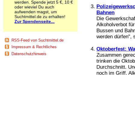
werden. Spende jetzt 5 €, 10 €
Schnüffelstoffe
Polizeigewerksc
oder wieviel Du auch
Spice
aufwenden magst, um
Bahnen
Sucht / Süchte
Suchtmittel.de zu erhalten!
Die Gewerkschaft
Zur Spendenseite...
Alkoholsucht
Alkoholverbot fü
Arbeitssucht
Bussen und Bahne
Co-Abhängigkeit
werden dürfen", 
Computersucht
RSS-Feed von Suchtmittel.de
Ess-Brechsucht
Impressum & Rechtliches
Oktoberfest: W
Essstörungen
Datenschutzhinweis
Zusammen gerechn
Fernsehsucht
trinken die Okto
Fresssucht
Durchschnitt. Un
Internetsucht
noch im Griff. Al
Kaufsucht
Koffeinsucht
Magersucht
Mediensucht
Medikamentensucht
Nikotinsucht
Pornografiesucht
Sammelsucht
Sexsucht
Spielsucht
Medien