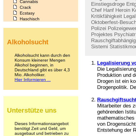
Cannabis
Einstiegsdroge
Ent
Crack
Chef
Hanf
Heroin
K
Ecstasy
Kritikfähigkeit
Legal
Haschisch
Oktoberfest-Besuc
Heroin
Polizei
Polizeigewe
Ibogain
Projektes
Psychiatr
Koffein
Rauschgiftabhängig
Alkoholsucht
Kokain
Sistemi
Statistikmo
Lachgas
LSD
Alkoholsucht kann durch den
Marihuana
Konsum kleinerer Mengen
Legalisierung 
Alkohol beginnen, in
Medikamente
Die Legalisierun
Deutschland gibt es über 4,3
Meskalin
Mio. Alkoholiker.
Produktion und d
Metamphetamin
Hier Informieren ...
Drogen ist ein ko
Methadon
Drogenpolitik. De
Morphin
Muskatnuss
Rauschgiftsucht
Nikotin
Opium
Mitarbeiter des
Unterstütze uns
Pilze
gehörenden Istit
Poppers
mathematisches M
Psychopharmaka
Dieses Informationsangebot
von Drogensüchti
benötigt Zeit und Geld, um
Schlafmittel
Entstehung der R
ausgebaut und betrieben zu
Schmerzmittel