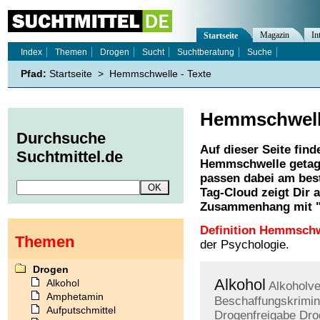
Magazin
In
Startseite
Index
Themen
Drogen
Sucht
Suchtberatung
Suche
Pfad:
Startseite
>
Hemmschwelle - Texte
Hemmschwel
Durchsuche
Auf dieser Seite find
Suchtmittel.de
Hemmschwelle
getag
passen dabei am best
Tag-Cloud zeigt Dir 
Zusammenhang mit 
Definition Hemmschw
Themen
der Psychologie.
Drogen
Alkohol
Alkohol
Alkoholve
Amphetamin
Beschaffungskrimina
Aufputschmittel
Drogenfreigabe
Dro