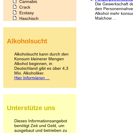
Cannabis
Die Gewerkschaft der
Crack
den Personennahverk
Ecstasy
Alkohol mehr konsum
Malchow ...
Haschisch
Heroin
Ibogain
Koffein
Alkoholsucht
Kokain
Lachgas
LSD
Alkoholsucht kann durch den
Marihuana
Konsum kleinerer Mengen
Alkohol beginnen, in
Medikamente
Deutschland gibt es über 4,3
Meskalin
Mio. Alkoholiker.
Metamphetamin
Hier Informieren ...
Methadon
Morphin
Muskatnuss
Nikotin
Opium
Unterstütze uns
Pilze
Poppers
Psychopharmaka
Dieses Informationsangebot
benötigt Zeit und Geld, um
Schlafmittel
ausgebaut und betrieben zu
Schmerzmittel