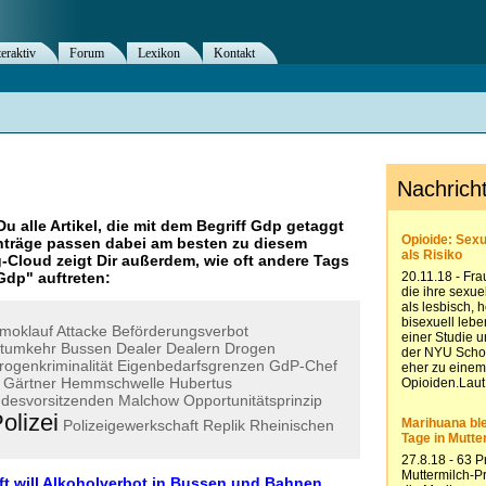
teraktiv
Forum
Lexikon
Kontakt
Du alle Artikel, die mit dem Begriff
Gdp
getaggt
nträge passen dabei am besten zu diesem
g-Cloud zeigt Dir außerdem, wie oft andere Tags
Gdp
" auftreten:
moklauf
Attacke
Beförderungsverbot
stumkehr
Bussen
Dealer
Dealern
Drogen
rogenkriminalität
Eigenbedarfsgrenzen
GdP-Chef
Gärtner
Hemmschwelle
Hubertus
desvorsitzenden
Malchow
Opportunitätsprinzip
olizei
Polizeigewerkschaft
Replik
Rheinischen
ft will Alkoholverbot in Bussen und Bahnen