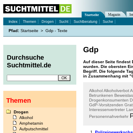
Magazin
In
Startseite
Index
Themen
Drogen
Sucht
Suchtberatung
Suche
Pfad:
Startseite
>
Gdp - Texte
Gdp
Durchsuche
Auf dieser Seite findest 
Suchtmittel.de
wurden. Die obersten Ei
Begriff. Die folgende Ta
in Zusammenhang mit "
Alkohol
Alkoholverbot
A
Betrunkenen
Beweisla
Themen
Drogenkonsumenten
D
GdP-Vorsitzenden
Grat
Interessenvertreter
Lan
Drogen
P
Personennahverkehr
Alkohol
Amphetamin
Aufputschmittel
Polizeigewerkscha