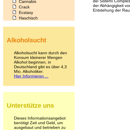
dei Sistemi Comples
Cannabis
der Abhängigkeit vo
Crack
Entstehung der Raus
Ecstasy
Haschisch
Heroin
Ibogain
Koffein
Alkoholsucht
Kokain
Lachgas
LSD
Alkoholsucht kann durch den
Marihuana
Konsum kleinerer Mengen
Alkohol beginnen, in
Medikamente
Deutschland gibt es über 4,3
Meskalin
Mio. Alkoholiker.
Metamphetamin
Hier Informieren ...
Methadon
Morphin
Muskatnuss
Nikotin
Opium
Unterstütze uns
Pilze
Poppers
Psychopharmaka
Dieses Informationsangebot
benötigt Zeit und Geld, um
Schlafmittel
ausgebaut und betrieben zu
Schmerzmittel