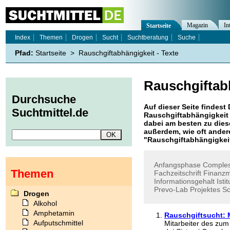
Magazin
In
Startseite
Index
Themen
Drogen
Sucht
Suchtberatung
Suche
Pfad:
Startseite
>
Rauschgiftabhängigkeit - Texte
Rauschgiftab
Durchsuche
Auf dieser Seite findest 
Suchtmittel.de
Rauschgiftabhängigkeit
dabei am besten zu diese
außerdem, wie oft ande
"
Rauschgiftabhängigkei
Anfangsphase
Comples
Themen
Fachzeitschrift
Finanzm
Informationsgehalt
Isti
Prevo-Lab
Projektes
Sc
Drogen
Alkohol
Amphetamin
Rauschgiftsucht: M
Aufputschmittel
Mitarbeiter des zum