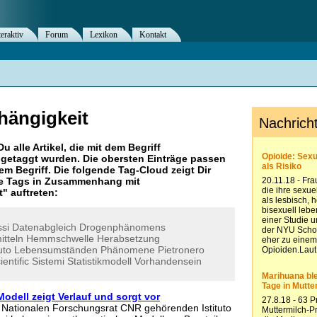
teraktiv
Forum
Lexikon
Kontakt
hängigkeit
Du alle Artikel, die mit dem Begriff
getaggt wurden. Die obersten Einträge passen
m Begriff. Die folgende Tag-Cloud zeigt Dir
re Tags in Zusammenhang mit
t
" auftreten:
si
Datenabgleich
Drogenphänomens
itteln
Hemmschwelle
Herabsetzung
tuto
Lebensumständen
Phänomene
Pietronero
ientific
Sistemi
Statistikmodell
Vorhandensein
odell zeigt Verlauf und sorgt vor
 Nationalen Forschungsrat CNR gehörenden Istituto