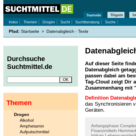
Magazin
In
Startseite
Index
Themen
Drogen
Sucht
Suchtberatung
Suche
Pfad:
Startseite
>
Datenabgleich - Texte
Datenabgleic
Durchsuche
Auf dieser Seite find
Suchtmittel.de
Datenabgleich
getagg
passen dabei am best
Tag-Cloud zeigt Dir 
Zusammenhang mit 
Definition Datenabgl
Themen
das Synchronisieren 
Geräten.
Drogen
Alkohol
Anfangsphase
Comples
Amphetamin
Finanzmitteln
Hemmsch
Aufputschmittel
Istituto
Lebensumstän