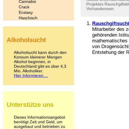
Cannabis
Projektes
Rauschgiftab
Crack
Vorhandensein
Ecstasy
Haschisch
Rauschgiftsucht
Heroin
Ibogain
Mitarbeiter des
Koffein
gehörenden Istit
Alkoholsucht
Kokain
mathematisches M
Lachgas
von Drogensüchti
LSD
Entstehung der R
Alkoholsucht kann durch den
Marihuana
Konsum kleinerer Mengen
Alkohol beginnen, in
Medikamente
Deutschland gibt es über 4,3
Meskalin
Mio. Alkoholiker.
Metamphetamin
Hier Informieren ...
Methadon
Morphin
Muskatnuss
Nikotin
Opium
Unterstütze uns
Pilze
Poppers
Psychopharmaka
Dieses Informationsangebot
benötigt Zeit und Geld, um
Schlafmittel
ausgebaut und betrieben zu
Schmerzmittel