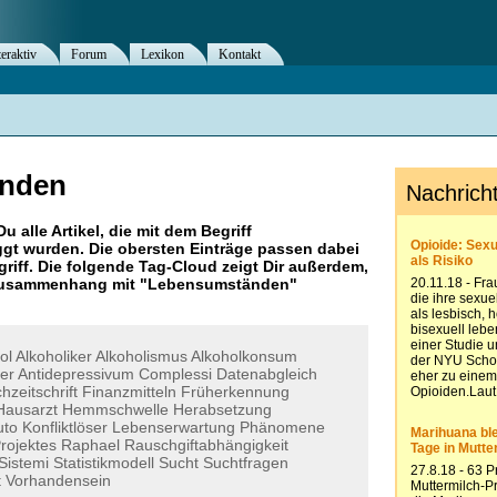
teraktiv
Forum
Lexikon
Kontakt
nden
Du alle Artikel, die mit dem Begriff
gt wurden. Die obersten Einträge passen dabei
riff. Die folgende Tag-Cloud zeigt Dir außerdem,
 Zusammenhang mit "
Lebensumständen
"
ol
Alkoholiker
Alkoholismus
Alkoholkonsum
er
Antidepressivum
Complessi
Datenabgleich
hzeitschrift
Finanzmitteln
Früherkennung
Hausarzt
Hemmschwelle
Herabsetzung
tuto
Konfliktlöser
Lebenserwartung
Phänomene
rojektes
Raphael
Rauschgiftabhängigkeit
Sistemi
Statistikmodell
Sucht
Suchtfragen
t
Vorhandensein