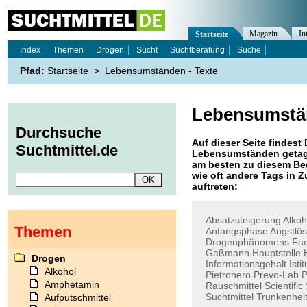
Magazin
In
Startseite
Index
Themen
Drogen
Sucht
Suchtberatung
Suche
Pfad:
Startseite
>
Lebensumständen - Texte
Lebensumstä
Durchsuche
Auf dieser Seite findest 
Suchtmittel.de
Lebensumständen
getag
am besten zu diesem Beg
wie oft andere Tags in
auftreten:
Absatzsteigerung
Alkoh
Themen
Anfangsphase
Angstlös
Drogenphänomens
Fac
Gaßmann
Hauptstelle
Drogen
Informationsgehalt
Isti
Alkohol
Pietronero
Prevo-Lab
P
Amphetamin
Rauschmittel
Scientific
Suchtmittel
Trunkenhei
Aufputschmittel