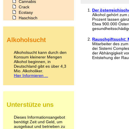
Cannabis
Crack
Der österreichische
Ecstasy
Alkohol gehört zum g
Haschisch
Prozent lassen gänz
Heroin
Etwa 900.000 Öster
gesundheitsschädig
Ibogain
Koffein
Alkoholsucht
Rauschgiftsucht: M
Kokain
Mitarbeiter des zum
Lachgas
dei Sistemi Comples
LSD
Alkoholsucht kann durch den
der Abhängigkeit vo
Marihuana
Konsum kleinerer Mengen
Entstehung der Raus
Alkohol beginnen, in
Medikamente
Deutschland gibt es über 4,3
Meskalin
Mio. Alkoholiker.
Metamphetamin
Hier Informieren ...
Methadon
Morphin
Muskatnuss
Nikotin
Opium
Unterstütze uns
Pilze
Poppers
Psychopharmaka
Dieses Informationsangebot
benötigt Zeit und Geld, um
Schlafmittel
ausgebaut und betrieben zu
Schmerzmittel