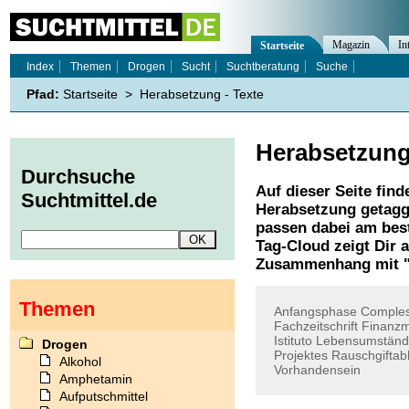
Magazin
In
Startseite
Index
Themen
Drogen
Sucht
Suchtberatung
Suche
Pfad:
Startseite
>
Herabsetzung - Texte
Herabsetzun
Durchsuche
Auf dieser Seite find
Suchtmittel.de
Herabsetzung
getagg
passen dabei am best
Tag-Cloud zeigt Dir 
Zusammenhang mit 
Themen
Anfangsphase
Comples
Fachzeitschrift
Finanzm
Istituto
Lebensumstän
Drogen
Projektes
Rauschgiftab
Alkohol
Vorhandensein
Amphetamin
Aufputschmittel