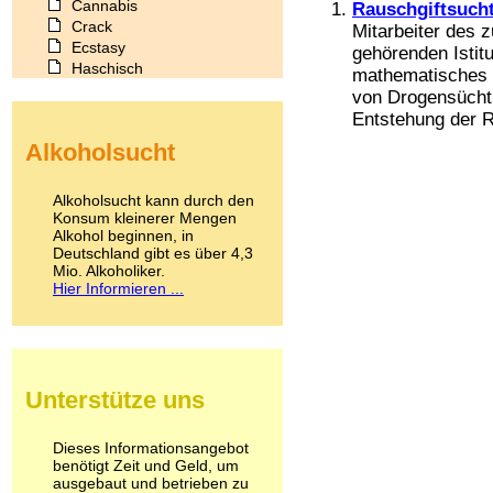
Cannabis
Rauschgiftsucht
Crack
Mitarbeiter des
Ecstasy
gehörenden Istit
Haschisch
mathematisches M
Heroin
von Drogensüchti
Ibogain
Entstehung der R
Koffein
Alkoholsucht
Kokain
Lachgas
LSD
Alkoholsucht kann durch den
Marihuana
Konsum kleinerer Mengen
Alkohol beginnen, in
Medikamente
Deutschland gibt es über 4,3
Meskalin
Mio. Alkoholiker.
Metamphetamin
Hier Informieren ...
Methadon
Morphin
Muskatnuss
Nikotin
Opium
Unterstütze uns
Pilze
Poppers
Psychopharmaka
Dieses Informationsangebot
benötigt Zeit und Geld, um
Schlafmittel
ausgebaut und betrieben zu
Schmerzmittel