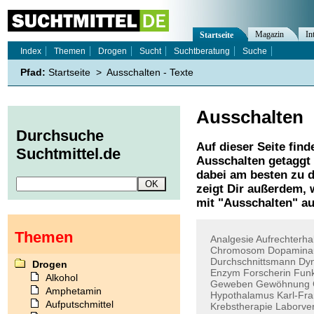
Magazin
In
Startseite
Index
Themen
Drogen
Sucht
Suchtberatung
Suche
Pfad:
Startseite
>
Ausschalten - Texte
Ausschalten
Durchsuche
Auf dieser Seite find
Suchtmittel.de
Ausschalten
getaggt 
dabei am besten zu d
zeigt Dir außerdem,
mit "
Ausschalten
" au
Themen
Analgesie
Aufrechterha
Chromosom
Dopamina
Durchschnittsmann
Dyn
Drogen
Enzym
Forscherin
Funk
Alkohol
Geweben
Gewöhnung
Amphetamin
Hypothalamus
Karl-Fra
Aufputschmittel
Krebstherapie
Laborve