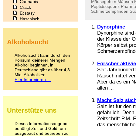
Cannabis
Mäusegehirn
Mäusen
Peptidsequenz
Pharmai
Crack
Schmerzempfinden
Suc
Ecstasy
Haschisch
Heroin
Dynorphine
Ibogain
Dynorphine sind
Koffein
der Klasse der O
Alkoholsucht
Kokain
Körper selbst pro
Lachgas
Schmerzempfinden
LSD
Alkoholsucht kann durch den
Marihuana
Konsum kleinerer Mengen
Forscher aktivi
Alkohol beginnen, in
Medikamente
Seit Jahrhundert
Deutschland gibt es über 4,3
Meskalin
Mio. Alkoholiker.
Rauschmittel ver
Metamphetamin
Hier Informieren ...
Aber da es ein Na
Methadon
allen ...
Morphin
Muskatnuss
Nikotin
Macht Salz süch
Opium
Salz ist für den
Unterstütze uns
Pilze
gefährlich. Denn
Poppers
Zeitschrift P.M.
Psychopharmaka
Dieses Informationsangebot
das menschliche 
benötigt Zeit und Geld, um
Schlafmittel
ausgebaut und betrieben zu
Schmerzmittel