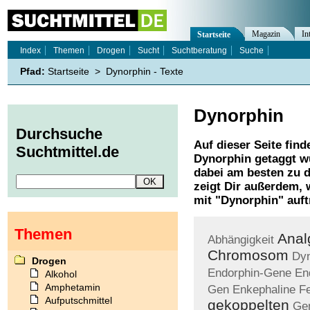
Magazin
In
Startseite
Index
Themen
Drogen
Sucht
Suchtberatung
Suche
Pfad:
Startseite
>
Dynorphin - Texte
Dynorphin
Durchsuche
Auf dieser Seite find
Suchtmittel.de
Dynorphin
getaggt wu
dabei am besten zu d
zeigt Dir außerdem,
mit "
Dynorphin
" auft
Themen
Anal
Abhängigkeit
Chromosom
Dy
Drogen
Endorphin-Gene
En
Alkohol
Amphetamin
Gen
Enkephaline
Fe
Aufputschmittel
gekoppelten
Gen