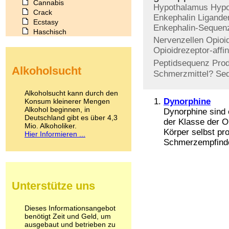
Cannabis
Hypothalamus
Hypo
Crack
Enkephalin
Ligande
Ecstasy
Enkephalin-Sequen
Haschisch
Nervenzellen
Opioi
Heroin
Opioidrezeptor-affin
Ibogain
Koffein
Peptidsequenz
Prod
Alkoholsucht
Kokain
Schmerzmittel?
Sed
Lachgas
LSD
Alkoholsucht kann durch den
Marihuana
Dynorphine
Konsum kleinerer Mengen
Alkohol beginnen, in
Medikamente
Dynorphine sind
Deutschland gibt es über 4,3
Meskalin
der Klasse der O
Mio. Alkoholiker.
Metamphetamin
Körper selbst pro
Hier Informieren ...
Methadon
Schmerzempfinden
Morphin
Muskatnuss
Nikotin
Opium
Unterstütze uns
Pilze
Poppers
Psychopharmaka
Dieses Informationsangebot
benötigt Zeit und Geld, um
Schlafmittel
ausgebaut und betrieben zu
Schmerzmittel