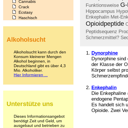
Cannabis
G-
Funktionsweise
Crack
Hippocampus
Hypo
Ecstasy
Enkephalin
Met-Enk
Haschisch
Opioidpeptide
Heroin
O
Ibogain
Peptidsequenz
Prod
Koffein
Schmerzmittel?
Sed
Alkoholsucht
Kokain
Lachgas
LSD
Alkoholsucht kann durch den
Dynorphine
Marihuana
Konsum kleinerer Mengen
Dynorphine sind
Alkohol beginnen, in
Medikamente
der Klasse der O
Deutschland gibt es über 4,3
Meskalin
Körper selbst pro
Mio. Alkoholiker.
Metamphetamin
Hier Informieren ...
Schmerzempfinden
Methadon
Morphin
Enkephalin
Muskatnuss
Die Enkephaline 
Nikotin
endogene Pentape
Opium
Unterstütze uns
Es handelt sich 
Pilze
Poppers
Opioide. Zwei Ver
Psychopharmaka
Dieses Informationsangebot
benötigt Zeit und Geld, um
Schlafmittel
ausgebaut und betrieben zu
Schmerzmittel