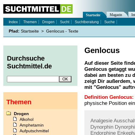
Magazin
In
Startseite
Index
Themen
Drogen
Sucht
Suchtberatung
Suche
Pfad:
Startseite
>
Genlocus - Texte
Genlocus
Durchsuche
Auf dieser Seite find
Suchtmittel.de
Genlocus
getaggt wu
dabei am besten zu d
zeigt Dir außerdem,
mit "
Genlocus
" auftr
Definition Genlocus:
Themen
physische Position e
Drogen
Alkohol
Analgesie
Ausschal
Amphetamin
Dynorphin
Dynorph
Aufputschmittel
Endorphine
Enkepha