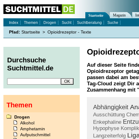
Magazin
In
Startseite
Index
Themen
Drogen
Sucht
Suchtberatung
Suche
Pfad:
Startseite
>
Opioidrezeptor - Texte
Opioidrezept
Durchsuche
Auf dieser Seite find
Suchtmittel.de
Opioidrezeptor
getag
passen dabei am best
Tag-Cloud zeigt Dir 
Zusammenhang mit 
Themen
An
Abhängigkeit
Ausschüttung
Chem
Drogen
Entzu
Enkephaline
Alkohol
Hypophyse
Komplik
Amphetamin
Lig
Aufputschmittel
Langzeiterfolg