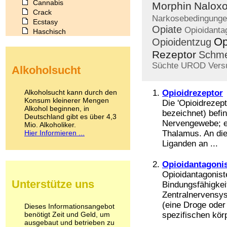
Cannabis
Morphin
Nalox
Crack
Narkosebedingung
Ecstasy
Opiate
Opioidanta
Haschisch
Op
Opioidentzug
Heroin
Ibogain
Rezeptor
Schme
Koffein
Süchte
UROD
Vers
Alkoholsucht
Kokain
Lachgas
LSD
Alkoholsucht kann durch den
Opioidrezeptor
Marihuana
Konsum kleinerer Mengen
Die 'Opioidrezep
Alkohol beginnen, in
Medikamente
bezeichnet) befi
Deutschland gibt es über 4,3
Meskalin
Nervengewebe; ei
Mio. Alkoholiker.
Metamphetamin
Hier Informieren ...
Thalamus. An di
Methadon
Liganden an ...
Morphin
Muskatnuss
Opioidantagoni
Nikotin
Opioidantagonist
Opium
Unterstütze uns
Bindungsfähigkei
Pilze
Zentralnervensys
Poppers
(eine Droge oder
Psychopharmaka
Dieses Informationsangebot
benötigt Zeit und Geld, um
Schlafmittel
spezifischen körp
ausgebaut und betrieben zu
Schmerzmittel