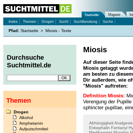
Magazin
In
Startseite
Index
Themen
Drogen
Sucht
Suchtberatung
Suche
Pfad:
Startseite
>
Miosis - Texte
Miosis
Durchsuche
Auf dieser Seite find
Suchtmittel.de
Miosis
getaggt wurde
am besten zu diesem 
Dir außerdem, wie o
"
Miosis
" auftreten:
Definition Miosis:
Mio
Themen
Verengung der Pupille
sphincter pupillae, ei
Drogen
Alkohol
Abhängigkeit
Analgesie
Amphetamin
Enkephalin
Fentanyl
Hy
Aufputschmittel
Medikament
Morphin
N