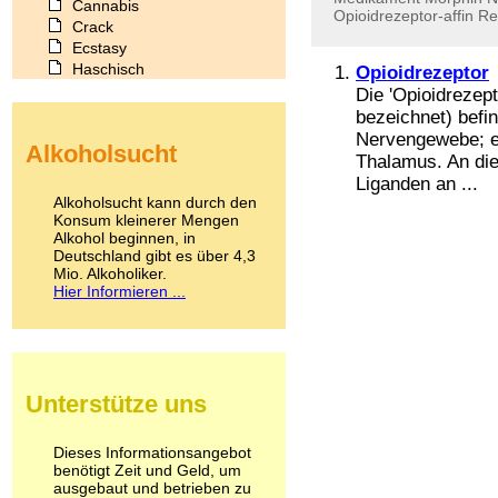
Cannabis
Opioidrezeptor-affin
Re
Crack
Ecstasy
Haschisch
Opioidrezeptor
Heroin
Die 'Opioidrezep
Ibogain
bezeichnet) befi
Koffein
Nervengewebe; ei
Alkoholsucht
Kokain
Thalamus. An di
Lachgas
Liganden an ...
LSD
Alkoholsucht kann durch den
Marihuana
Konsum kleinerer Mengen
Alkohol beginnen, in
Medikamente
Deutschland gibt es über 4,3
Meskalin
Mio. Alkoholiker.
Metamphetamin
Hier Informieren ...
Methadon
Morphin
Muskatnuss
Nikotin
Opium
Unterstütze uns
Pilze
Poppers
Psychopharmaka
Dieses Informationsangebot
benötigt Zeit und Geld, um
Schlafmittel
ausgebaut und betrieben zu
Schmerzmittel