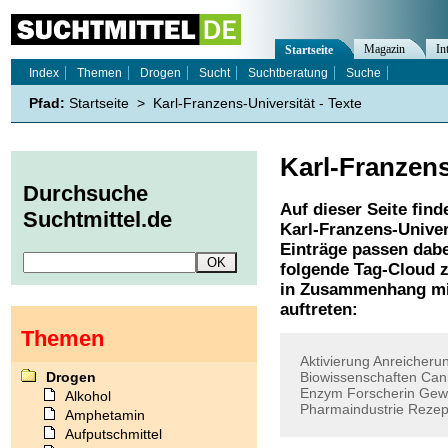
Magazin
In
Startseite
Index
Themen
Drogen
Sucht
Suchtberatung
Suche
Pfad:
Startseite
>
Karl-Franzens-Universität - Texte
Karl-Franzens
Durchsuche
Auf dieser Seite find
Suchtmittel.de
Karl-Franzens-Univer
Einträge passen dabe
folgende Tag-Cloud z
in Zusammenhang mi
auftreten:
Themen
Aktivierung
Anreicheru
Drogen
Biowissenschaften
Can
Enzym
Forscherin
Gew
Alkohol
Pharmaindustrie
Rezep
Amphetamin
Aufputschmittel