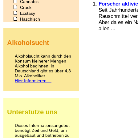
Cannabis
Forscher aktivi
Crack
Seit Jahrhundert
Ecstasy
Rauschmittel ver
Haschisch
Aber da es ein Na
Heroin
allen ...
Ibogain
Koffein
Alkoholsucht
Kokain
Lachgas
LSD
Alkoholsucht kann durch den
Marihuana
Konsum kleinerer Mengen
Alkohol beginnen, in
Medikamente
Deutschland gibt es über 4,3
Meskalin
Mio. Alkoholiker.
Metamphetamin
Hier Informieren ...
Methadon
Morphin
Muskatnuss
Nikotin
Opium
Unterstütze uns
Pilze
Poppers
Psychopharmaka
Dieses Informationsangebot
benötigt Zeit und Geld, um
Schlafmittel
ausgebaut und betrieben zu
Schmerzmittel