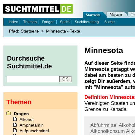
Magazin
In
Startseite
Index
Themen
Drogen
Sucht
Suchtberatung
Suche
Pfad:
Startseite
>
Minnesota - Texte
Minnesota
Durchsuche
Auf dieser Seite find
Suchtmittel.de
Minnesota
getaggt wu
dabei am besten zu d
zeigt Dir außerdem,
mit "
Minnesota
" auft
Definition Minnesota
Themen
Vereinigten Staaten u
Grenze zu Kanada.
Drogen
Alkohol
Abführmittel
Alkoho
Amphetamin
Aufputschmittel
Alkoholkonsum
Alk