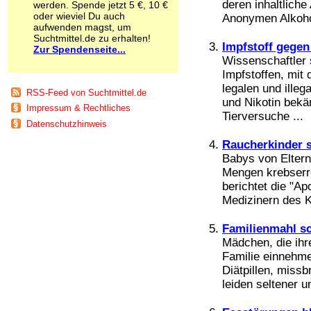
deren inhaltlich
werden. Spende jetzt 5 €, 10 €
Schnüffelstoffe
oder wieviel Du auch
Anonymen Alkohol
Spice
aufwenden magst, um
Sucht / Süchte
Suchtmittel.de zu erhalten!
Impfstoff gegen
Zur Spendenseite...
Alkoholsucht
Wissenschaftler 
Arbeitssucht
Impfstoffen, mit
Co-Abhängigkeit
legalen und ille
Computersucht
RSS-Feed von Suchtmittel.de
und Nikotin bek
Ess-Brechsucht
Impressum & Rechtliches
Essstörungen
Tierversuche ...
Datenschutzhinweis
Fernsehsucht
Fresssucht
Raucherkinder s
Internetsucht
Babys von Eltern
Kaufsucht
Mengen krebserr
Koffeinsucht
berichtet die "A
Magersucht
Medizinern des K
Mediensucht
Medikamentensucht
Familienmahl s
Nikotinsucht
Mädchen, die ihr
Pornografiesucht
Familie einnehme
Sammelsucht
Diätpillen, missb
Sexsucht
leiden seltener u
Spielsucht
Medien