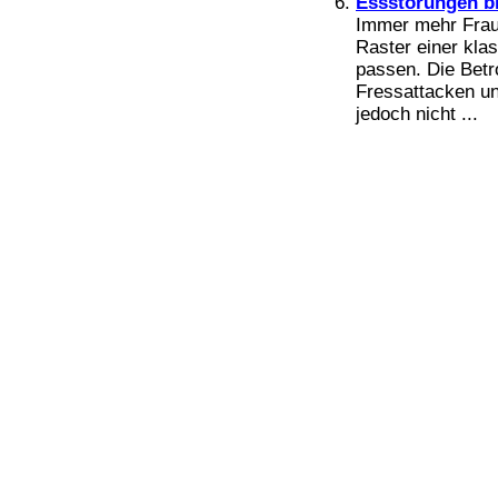
Essstörungen bl
Bücher
Immer mehr Fraue
Filme
Raster einer kla
passen. Die Betr
Fressattacken un
jedoch nicht ...