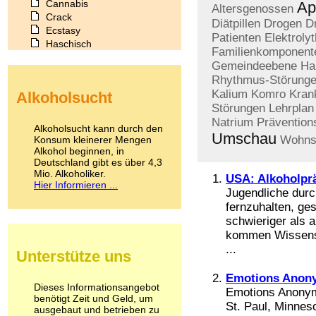
Cannabis
Ap
Altersgenossen
Crack
Diätpillen
Drogen
D
Ecstasy
Patienten
Elektroly
Haschisch
Familienkomponent
Heroin
Gemeindeebene
Ha
Ibogain
Rhythmus-Störung
Koffein
Kalium
Komro
Kran
Alkoholsucht
Kokain
Störungen
Lehrplan
Lachgas
Natrium
Präventio
LSD
Alkoholsucht kann durch den
Umschau
Marihuana
Wohnsi
Konsum kleinerer Mengen
Alkohol beginnen, in
Medikamente
Deutschland gibt es über 4,3
Meskalin
Mio. Alkoholiker.
Metamphetamin
USA: Alkoholprä
Hier Informieren ...
Methadon
Jugendliche dur
Morphin
fernzuhalten, gest
Muskatnuss
schwieriger als 
Nikotin
kommen Wissensch
Opium
...
Unterstütze uns
Pilze
Poppers
Emotions Anon
Psychopharmaka
Dieses Informationsangebot
Emotions Anonymo
benötigt Zeit und Geld, um
Schlafmittel
St. Paul, Minnes
ausgebaut und betrieben zu
Schmerzmittel