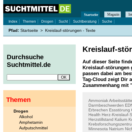
Magazin
In
Startseite
Index
Themen
Drogen
Sucht
Suchtberatung
Suche
Pfad:
Startseite
>
Kreislauf-störungen - Texte
Kreislauf-st
Durchsuche
Auf dieser Seite find
Suchtmittel.de
Kreislauf-störungen
g
passen dabei am best
Tag-Cloud zeigt Dir 
Zusammenhang mit 
Themen
Ammoniak
Arbeitsstät
Darmbeschwerden
ED
Erbrechen
Essstörung
Drogen
Health
Herz-Kreislauf-
Alkohol
Herzstillstand
Kalium
K
Amphetamin
Krebsforschungszentr
Aufputschmittel
Minnesota
Natrium
Nic