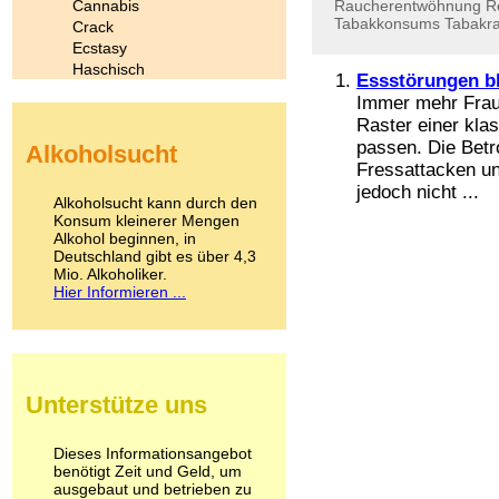
Cannabis
Raucherentwöhnung
R
Tabakkonsums
Tabakr
Crack
Ecstasy
Haschisch
Essstörungen bl
Heroin
Immer mehr Fraue
Ibogain
Raster einer kla
Koffein
passen. Die Betr
Alkoholsucht
Kokain
Fressattacken un
Lachgas
jedoch nicht ...
LSD
Alkoholsucht kann durch den
Marihuana
Konsum kleinerer Mengen
Alkohol beginnen, in
Medikamente
Deutschland gibt es über 4,3
Meskalin
Mio. Alkoholiker.
Metamphetamin
Hier Informieren ...
Methadon
Morphin
Muskatnuss
Nikotin
Opium
Unterstütze uns
Pilze
Poppers
Psychopharmaka
Dieses Informationsangebot
benötigt Zeit und Geld, um
Schlafmittel
ausgebaut und betrieben zu
Schmerzmittel