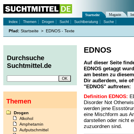
Magazin
In
Startseite
Index
Themen
Drogen
Sucht
Suchtberatung
Suche
Pfad:
Startseite
>
EDNOS - Texte
EDNOS
Durchsuche
Auf dieser Seite find
Suchtmittel.de
EDNOS
getaggt wurd
am besten zu diesem 
Dir außerdem, wie o
"
EDNOS
" auftreten:
Definition EDNOS:
ED
Themen
Disorder Not Otherwis
werden jene Essstöru
Drogen
eine Mischform aus An
Alkohol
darstellen oder nicht 
Amphetamin
zuzuordnen sind.
Aufputschmittel