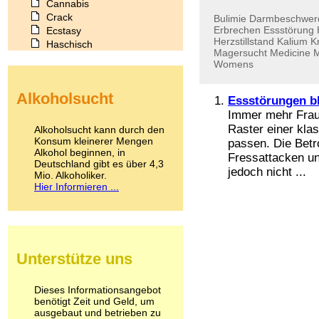
Cannabis
Crack
Bulimie
Darmbeschwer
Erbrechen
Essstörung
Ecstasy
Herzstillstand
Kalium
K
Haschisch
Magersucht
Medicine
M
Heroin
Womens
Ibogain
Koffein
Alkoholsucht
Kokain
Essstörungen bl
Lachgas
Immer mehr Fraue
LSD
Raster einer kla
Alkoholsucht kann durch den
Marihuana
Konsum kleinerer Mengen
passen. Die Betr
Alkohol beginnen, in
Medikamente
Fressattacken un
Deutschland gibt es über 4,3
Meskalin
jedoch nicht ...
Mio. Alkoholiker.
Metamphetamin
Hier Informieren ...
Methadon
Morphin
Muskatnuss
Nikotin
Opium
Unterstütze uns
Pilze
Poppers
Psychopharmaka
Dieses Informationsangebot
benötigt Zeit und Geld, um
Schlafmittel
ausgebaut und betrieben zu
Schmerzmittel