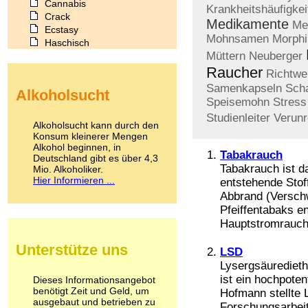
Cannabis
Krankheitshäufigkei
Crack
Medikamente
Me
Ecstasy
Mohnsamen
Morphi
Haschisch
Müttern
Neuberger
Heroin
Ibogain
Raucher
Richtwe
Koffein
Samenkapseln
Scha
Alkoholsucht
Kokain
Speisemohn
Stress
Lachgas
Studienleiter
Verunr
LSD
Alkoholsucht kann durch den
Marihuana
Konsum kleinerer Mengen
Alkohol beginnen, in
Medikamente
Tabakrauch
Deutschland gibt es über 4,3
Meskalin
Tabakrauch ist d
Mio. Alkoholiker.
Metamphetamin
Hier Informieren ...
entstehende Stof
Methadon
Abbrand (Verschw
Morphin
Pfeiffentabaks e
Muskatnuss
Hauptstromrauch,
Nikotin
Opium
Unterstütze uns
LSD
Pilze
Poppers
Lysergsäuredieth
Psychopharmaka
ist ein hochpote
Dieses Informationsangebot
benötigt Zeit und Geld, um
Schlafmittel
Hofmann stellte 
ausgebaut und betrieben zu
Schmerzmittel
Forschungsarbeit