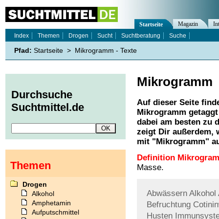
Magazin
In
Startseite
Index
Themen
Drogen
Sucht
Suchtberatung
Suche
Pfad:
Startseite
>
Mikrogramm - Texte
Mikrogramm
Durchsuche
Auf dieser Seite find
Suchtmittel.de
Mikrogramm
getaggt
dabei am besten zu d
zeigt Dir außerdem,
mit "
Mikrogramm
" a
Definition Mikrogra
Themen
Masse.
Drogen
Abwässern
Alkohol
Alkohol
Amphetamin
Befruchtung
Cotini
Aufputschmittel
Husten
Immunsyst