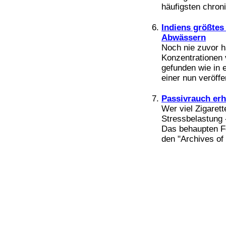
Bücher
häufigsten chron
Filme
Indiens größte
Abwässern
Noch nie zuvor h
Konzentrationen
gefunden wie in 
einer nun veröffe
Passivrauch erh
Wer viel Zigarett
Stressbelastung -
Das behaupten Fo
den "Archives of 