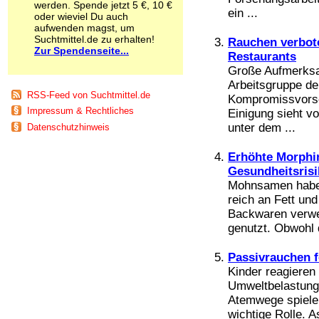
werden. Spende jetzt 5 €, 10 €
Schnüffelstoffe
ein ...
oder wieviel Du auch
Spice
aufwenden magst, um
Sucht / Süchte
Suchtmittel.de zu erhalten!
Rauchen verbote
Zur Spendenseite...
Alkoholsucht
Restaurants
Arbeitssucht
Große Aufmerksam
Co-Abhängigkeit
Arbeitsgruppe der
Computersucht
RSS-Feed von Suchtmittel.de
Kompromissvorsc
Ess-Brechsucht
Impressum & Rechtliches
Einigung sieht v
Essstörungen
unter dem ...
Datenschutzhinweis
Fernsehsucht
Fresssucht
Erhöhte Morphi
Internetsucht
Gesundheitsrisi
Kaufsucht
Mohnsamen haben
Koffeinsucht
reich an Fett und
Magersucht
Mediensucht
Backwaren verwe
Medikamentensucht
genutzt. Obwohl 
Nikotinsucht
Pornografiesucht
Passivrauchen f
Sammelsucht
Kinder reagieren
Sexsucht
Umweltbelastunge
Spielsucht
Atemwege spiele
Medien
wichtige Rolle. 