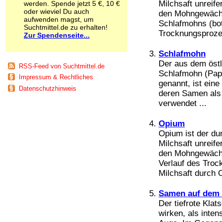
Milchsaft unrei
werden. Spende jetzt 5 €, 10 €
Schnüffelstoffe
oder wieviel Du auch
den Mohngewäch
Spice
aufwenden magst, um
Schlafmohns (bot
Sucht / Süchte
Suchtmittel.de zu erhalten!
Trocknungsprozes
Zur Spendenseite...
Alkoholsucht
Arbeitssucht
Schlafmohn
Co-Abhängigkeit
Der aus dem öst
Computersucht
RSS-Feed von Suchtmittel.de
Ess-Brechsucht
Schlafmohn (Pap
Impressum & Rechtliches
Essstörungen
genannt, ist eine
Datenschutzhinweis
Fernsehsucht
deren Samen als
Fresssucht
verwendet ...
Internetsucht
Kaufsucht
Opium
Koffeinsucht
Opium ist der du
Magersucht
Milchsaft unrei
Mediensucht
den Mohngewäch
Medikamentensucht
Verlauf des Tro
Nikotinsucht
Milchsaft durch O
Pornografiesucht
Sammelsucht
Samen auf dem 
Sexsucht
Der tiefrote Kl
Spielsucht
wirken, als inte
Medien