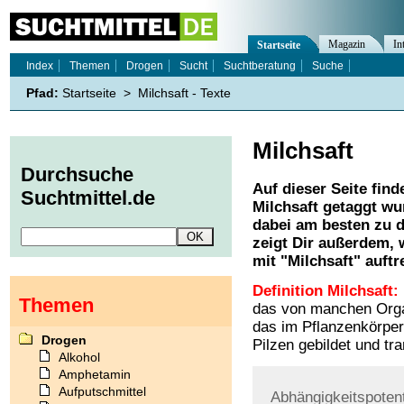
Magazin
In
Startseite
Index
Themen
Drogen
Sucht
Suchtberatung
Suche
Pfad:
Startseite
>
Milchsaft - Texte
Milchsaft
Durchsuche
Auf dieser Seite find
Suchtmittel.de
Milchsaft
getaggt wur
dabei am besten zu d
zeigt Dir außerdem,
mit "
Milchsaft
" auftr
Definition Milchsaft:
Themen
das von manchen Organ
das im Pflanzenkörper
Drogen
Pilzen gebildet und tra
Alkohol
Amphetamin
Aufputschmittel
Abhängigkeitspotent