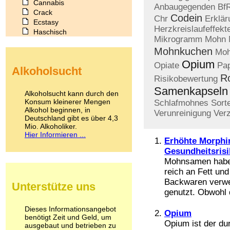
Cannabis
Anbaugegenden
Bf
Crack
Codein
Chr
Erklär
Ecstasy
Herzkreislaufeffekt
Haschisch
Mikrogramm
Mohn
Heroin
Mohnkuchen
Ibogain
Moh
Koffein
Opium
Opiate
Pap
Alkoholsucht
Kokain
R
Risikobewertung
Lachgas
Samenkapseln
LSD
Alkoholsucht kann durch den
Marihuana
Konsum kleinerer Mengen
Schlafmohnes
Sort
Alkohol beginnen, in
Medikamente
Verunreinigung
Ver
Deutschland gibt es über 4,3
Meskalin
Mio. Alkoholiker.
Metamphetamin
Hier Informieren ...
Methadon
Erhöhte Morphi
Morphin
Gesundheitsrisi
Muskatnuss
Mohnsamen haben
Nikotin
reich an Fett und
Opium
Backwaren verwe
Unterstütze uns
Pilze
genutzt. Obwohl 
Poppers
Psychopharmaka
Dieses Informationsangebot
Opium
benötigt Zeit und Geld, um
Schlafmittel
Opium ist der du
ausgebaut und betrieben zu
Schmerzmittel