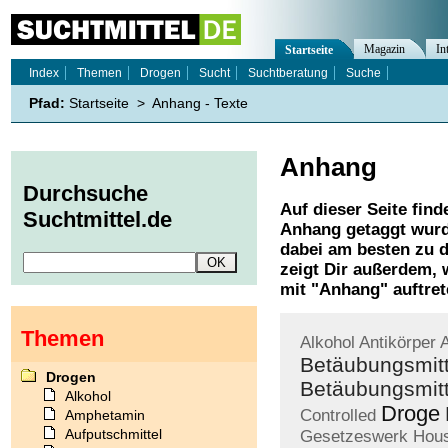
Magazin
In
Startseite
Index
Themen
Drogen
Sucht
Suchtberatung
Suche
Pfad:
Startseite
>
Anhang - Texte
Anhang
Durchsuche
Auf dieser Seite find
Suchtmittel.de
Anhang
getaggt wurd
dabei am besten zu d
zeigt Dir außerdem,
mit "
Anhang
" auftre
Themen
Alkohol
Antikörper
Betäubungsmitt
Drogen
Betäubungsmitt
Alkohol
Droge
Controlled
Amphetamin
Aufputschmittel
Gesetzeswerk
Hou