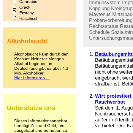
Cannabis
Immunsystem
Impf
Crack
Kopplung
Kreisgrup
Ecstasy
Maytenus
Mittelba
Haschisch
Probenvorbereitung
Heroin
Rechtsstatus
Resta
Ibogain
Schedule
Sozialmin
Koffein
Untersuchungsmater
Alkoholsucht
Kokain
Lachgas
LSD
Betäubungsmitt
Alkoholsucht kann durch den
Marihuana
Konsum kleinerer Mengen
Betäubungsmitte
Alkohol beginnen, in
Medikamente
Betäubungsmittel
Deutschland gibt es über 4,3
Meskalin
nicht ohne weite
Mio. Alkoholiker.
Metamphetamin
eingebracht werd
Hier Informieren ...
Methadon
strafbar ist. Bet
Morphin
Muskatnuss
Wirt protestiert
Nikotin
Rauchverbot
Opium
Unterstütze uns
Seit dem 1. Augu
Pilze
Nichtraucherschu
Poppers
außer in öffentli
Psychopharmaka
Dieses Informationsangebot
verbietet. Der Ka
benötigt Zeit und Geld, um
Schlafmittel
ausgebaut und betrieben zu
Schmerzmittel