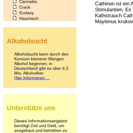
Cannabis
Cathinon ist ein
Crack
Stimulantien. Es 
Ecstasy
Kathstrauch Cat
Haschisch
Maytenus krukovi
Heroin
Ibogain
Koffein
Alkoholsucht
Kokain
Lachgas
LSD
Alkoholsucht kann durch den
Marihuana
Konsum kleinerer Mengen
Alkohol beginnen, in
Medikamente
Deutschland gibt es über 4,3
Meskalin
Mio. Alkoholiker.
Metamphetamin
Hier Informieren ...
Methadon
Morphin
Muskatnuss
Nikotin
Opium
Unterstütze uns
Pilze
Poppers
Psychopharmaka
Dieses Informationsangebot
benötigt Zeit und Geld, um
Schlafmittel
ausgebaut und betrieben zu
Schmerzmittel