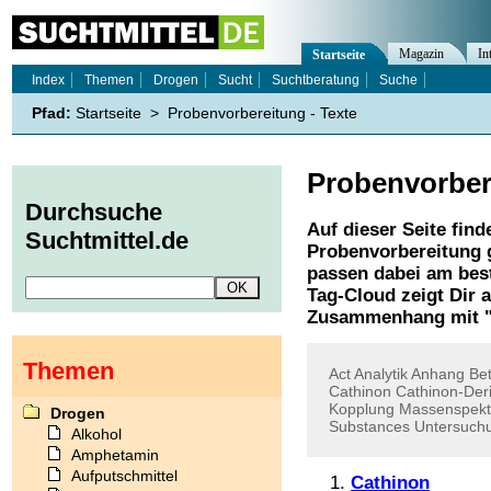
Magazin
In
Startseite
Index
Themen
Drogen
Sucht
Suchtberatung
Suche
Pfad:
Startseite
>
Probenvorbereitung - Texte
Probenvorber
Durchsuche
Auf dieser Seite find
Suchtmittel.de
Probenvorbereitung
g
passen dabei am best
Tag-Cloud zeigt Dir 
Zusammenhang mit 
Themen
Act
Analytik
Anhang
Be
Cathinon
Cathinon-Der
Kopplung
Massenspekt
Drogen
Substances
Untersuchu
Alkohol
Amphetamin
Aufputschmittel
Cathinon