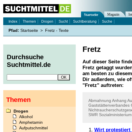
Magazin
In
Startseite
Index
Themen
Drogen
Sucht
Suchtberatung
Suche
Pfad:
Startseite
>
Fretz - Texte
Fretz
Durchsuche
Auf dieser Seite find
Suchtmittel.de
Fretz
getaggt wurden.
am besten zu diesem 
Dir außerdem, wie o
"
Fretz
" auftreten:
Themen
Abmahnung
Anhang
Au
Gaststättenverbandes
Nichtraucherschutzges
Drogen
SWR
Sozialministerium
Alkohol
Amphetamin
Aufputschmittel
Wirt protestiert