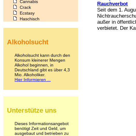
Cannabis
Rauchverbot
Crack
Seit dem 1. Augu
Ecstasy
Nichtraucherschu
Haschisch
außer in öffentli
Heroin
verbietet. Der Ka
Ibogain
Koffein
Alkoholsucht
Kokain
Lachgas
LSD
Alkoholsucht kann durch den
Marihuana
Konsum kleinerer Mengen
Alkohol beginnen, in
Medikamente
Deutschland gibt es über 4,3
Meskalin
Mio. Alkoholiker.
Metamphetamin
Hier Informieren ...
Methadon
Morphin
Muskatnuss
Nikotin
Opium
Unterstütze uns
Pilze
Poppers
Psychopharmaka
Dieses Informationsangebot
benötigt Zeit und Geld, um
Schlafmittel
ausgebaut und betrieben zu
Schmerzmittel