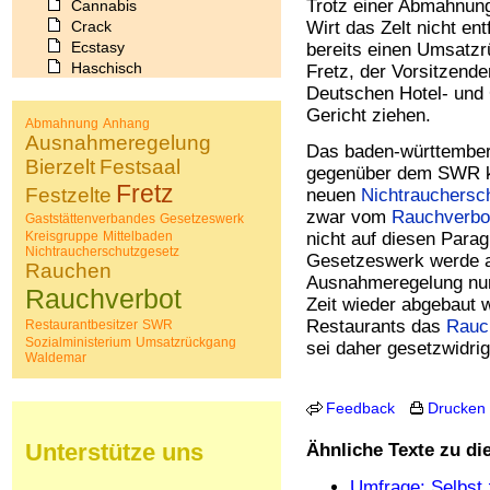
Trotz einer Abmahnung
Cannabis
Crack
Wirt das Zelt nicht en
Ecstasy
bereits einen Umsatzr
Haschisch
Fretz, der Vorsitzende
Heroin
Deutschen Hotel- und G
Ibogain
Gericht ziehen.
Abmahnung
Anhang
Koffein
Ausnahmeregelung
Das baden-württemberg
Kokain
Bierzelt
Festsaal
Lachgas
gegenüber dem SWR kl
Fretz
Festzelte
LSD
neuen
Nichtrauchersc
Marihuana
zwar vom
Rauchverbo
Gaststättenverbandes
Gesetzeswerk
Medikamente
Kreisgruppe
Mittelbaden
nicht auf diesen Para
Nichtraucherschutzgesetz
Meskalin
Gesetzeswerk werde au
Rauchen
Metamphetamin
Ausnahmeregelung nur 
Rauchverbot
Methadon
Zeit wieder abgebaut w
Morphin
Restaurants das
Rauc
Restaurantbesitzer
SWR
Muskatnuss
Sozialministerium
Umsatzrückgang
sei daher gesetzwidri
Waldemar
Nikotin
Opium
Pilze
Feedback
Drucken
Poppers
Psychopharmaka
Unterstütze uns
Ähnliche Texte zu d
Schlafmittel
Schmerzmittel
Umfrage: Selbst 