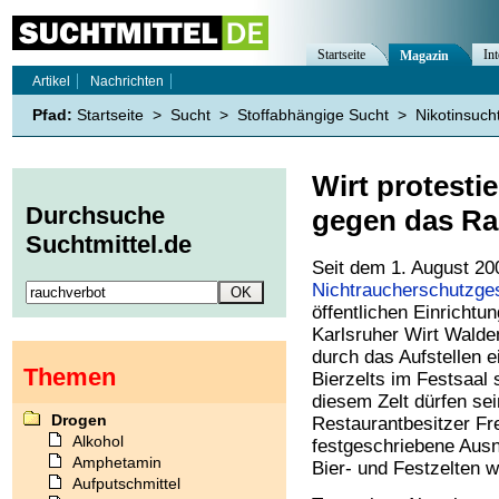
Startseite
Int
Magazin
Artikel
Nachrichten
Pfad:
Startseite
>
Sucht
>
Stoffabhängige Sucht
>
Nikotinsuch
Wirt protestie
Durchsuche
gegen das Ra
Suchtmittel.de
Seit dem 1. August 20
Nichtraucherschutzge
öffentlichen Einrichtu
Karlsruher Wirt Walde
durch das Aufstellen 
Themen
Bierzelts im Festsaal
diesem Zelt dürfen se
Drogen
Restaurantbesitzer Fre
Alkohol
festgeschriebene Aus
Amphetamin
Bier- und Festzelten we
Aufputschmittel