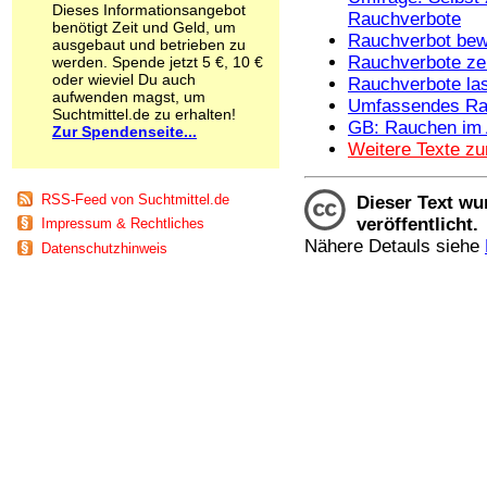
Dieses Informationsangebot
Schnüffelstoffe
Rauchverbote
benötigt Zeit und Geld, um
Spice
Rauchverbot bewä
ausgebaut und betrieben zu
Sucht / Süchte
Rauchverbote ze
werden. Spende jetzt 5 €, 10 €
Alkoholsucht
oder wieviel Du auch
Rauchverbote la
aufwenden magst, um
Arbeitssucht
Umfassendes Ra
Suchtmittel.de zu erhalten!
Co-Abhängigkeit
GB: Rauchen im 
Zur Spendenseite...
Computersucht
Weitere Texte z
Ess-Brechsucht
Essstörungen
RSS-Feed von Suchtmittel.de
Fernsehsucht
Dieser Text wu
Fresssucht
veröffentlicht.
Impressum & Rechtliches
Internetsucht
Nähere Detauls siehe
Datenschutzhinweis
Kaufsucht
Koffeinsucht
Magersucht
Mediensucht
Medikamentensucht
Nikotinsucht
Pornografiesucht
Sammelsucht
Sexsucht
Spielsucht
Medien