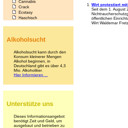
Cannabis
Wirt protestiert m
Crack
Seit dem 1. August 
Ecstasy
Nichtraucherschutzg
Haschisch
öffentlichen Einrich
Wirt Waldemar Fretz 
Heroin
Ibogain
Koffein
Alkoholsucht
Kokain
Lachgas
LSD
Alkoholsucht kann durch den
Marihuana
Konsum kleinerer Mengen
Alkohol beginnen, in
Medikamente
Deutschland gibt es über 4,3
Meskalin
Mio. Alkoholiker.
Metamphetamin
Hier Informieren ...
Methadon
Morphin
Muskatnuss
Nikotin
Opium
Unterstütze uns
Pilze
Poppers
Psychopharmaka
Dieses Informationsangebot
benötigt Zeit und Geld, um
Schlafmittel
ausgebaut und betrieben zu
Schmerzmittel