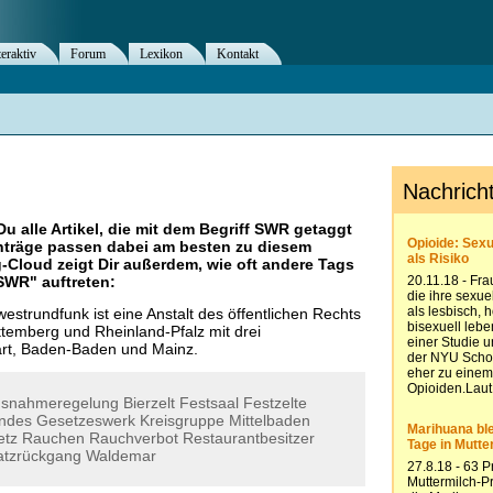
teraktiv
Forum
Lexikon
Kontakt
Du alle Artikel, die mit dem Begriff
SWR
getaggt
nträge passen dabei am besten zu diesem
g-Cloud zeigt Dir außerdem, wie oft andere Tags
SWR
" auftreten:
strundfunk ist eine Anstalt des öffentlichen Rechts
temberg und Rheinland-Pfalz mit drei
art, Baden-Baden und Mainz.
snahmeregelung
Bierzelt
Festsaal
Festzelte
andes
Gesetzeswerk
Kreisgruppe
Mittelbaden
etz
Rauchen
Rauchverbot
Restaurantbesitzer
tzrückgang
Waldemar