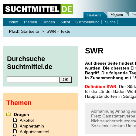
Magazin
In
Startseite
Index
Themen
Drogen
Sucht
Suchtberatung
Suche
Pfad:
Startseite
>
SWR - Texte
SWR
Durchsuche
Auf dieser Seite findest 
Suchtmittel.de
wurden. Die obersten Ei
Begriff. Die folgende Ta
in Zusammenhang mit "
Definition SWR:
Der Südwe
für die Länder Baden-Würt
Hauptstandorten in Stuttg
Themen
Abmahnung
Anhang
Au
Drogen
Fretz
Gaststättenverb
Alkohol
Nichtraucherschutzges
Sozialministerium
Umsa
Amphetamin
Aufputschmittel