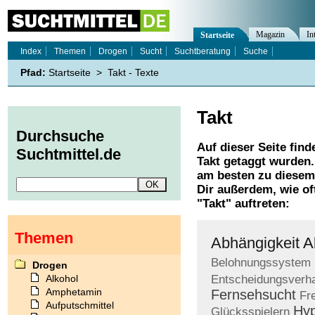
Magazin
In
Startseite
Index
Themen
Drogen
Sucht
Suchtberatung
Suche
Pfad:
Startseite
>
Takt - Texte
Takt
Durchsuche
Auf dieser Seite find
Suchtmittel.de
Takt
getaggt wurden. 
am besten zu diesem 
Dir außerdem, wie o
"
Takt
" auftreten:
Themen
Abhängigkeit
A
Belohnungssystem
Drogen
Alkohol
Entscheidungsverha
Amphetamin
Fernsehsucht
Fr
Aufputschmittel
Hyp
Glücksspielern