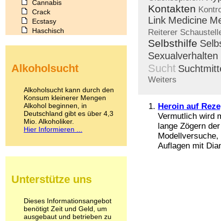
Cannabis
Kontakten
Kontr
Crack
Link
Medicine
Me
Ecstasy
Haschisch
Reiterer
Schaustell
Heroin
Selbsthilfe
Selb
Ibogain
Sexualverhalten
Koffein
Alkoholsucht
Sucht
Suchtmitt
Kokain
Lachgas
Weiters
LSD
Alkoholsucht kann durch den
Marihuana
Konsum kleinerer Mengen
Alkohol beginnen, in
Medikamente
Heroin auf Rezep
Deutschland gibt es über 4,3
Meskalin
Vermutlich wird 
Mio. Alkoholiker.
Metamphetamin
lange Zögern der 
Hier Informieren ...
Methadon
Modellversuche, 
Morphin
Auflagen mit Dia
Muskatnuss
Nikotin
Opium
Unterstütze uns
Pilze
Poppers
Psychopharmaka
Dieses Informationsangebot
benötigt Zeit und Geld, um
Schlafmittel
ausgebaut und betrieben zu
Schmerzmittel