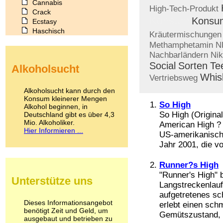
Cannabis
High-Tech-Produkt
Crack
Konsum
Konsu
Ecstasy
Haschisch
Kräutermischungen
Heroin
Methamphetamin
N
Ibogain
Nachbarländern
Nik
Koffein
Social
Sorten
Te
Alkoholsucht
Kokain
Whis
Vertriebsweg
Lachgas
LSD
Alkoholsucht kann durch den
Marihuana
Konsum kleinerer Mengen
So High
Alkohol beginnen, in
Medikamente
So High (Original
Deutschland gibt es über 4,3
Meskalin
Mio. Alkoholiker.
American High ? 
Metamphetamin
Hier Informieren ...
US-amerikanisch
Methadon
Jahr 2001, die vo
Morphin
Muskatnuss
Nikotin
Runner?s High
Opium
"Runner's High" 
Unterstütze uns
Pilze
Langstreckenlauf
Poppers
aufgetretenes sc
Psychopharmaka
Dieses Informationsangebot
erlebt einen sch
benötigt Zeit und Geld, um
Schlafmittel
Gemütszustand, d
ausgebaut und betrieben zu
Schmerzmittel