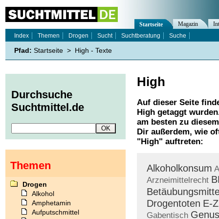
Magazin
In
Startseite
Index
Themen
Drogen
Sucht
Suchtberatung
Suche
Pfad:
Startseite
>
High - Texte
High
Durchsuche
Auf dieser Seite find
Suchtmittel.de
High
getaggt wurden.
am besten zu diesem 
Dir außerdem, wie o
"
High
" auftreten:
Themen
Alkoholkonsum
A
B
Arzneimittelrecht
Drogen
Betäubungsmitte
Alkohol
Drogentoten
E-Z
Amphetamin
Aufputschmittel
Genus
Gabentisch