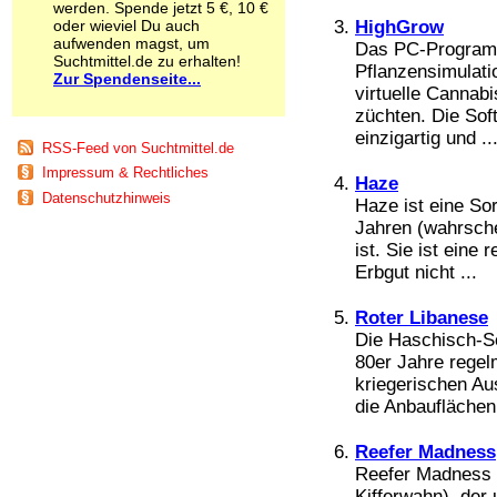
werden. Spende jetzt 5 €, 10 €
Schnüffelstoffe
oder wieviel Du auch
HighGrow
Spice
aufwenden magst, um
Das PC-Programm
Sucht / Süchte
Suchtmittel.de zu erhalten!
Pflanzensimulati
Zur Spendenseite...
Alkoholsucht
virtuelle Cannab
Arbeitssucht
züchten. Die Soft
Co-Abhängigkeit
einzigartig und ..
Computersucht
RSS-Feed von Suchtmittel.de
Ess-Brechsucht
Impressum & Rechtliches
Haze
Essstörungen
Datenschutzhinweis
Haze ist eine So
Fernsehsucht
Fresssucht
Jahren (wahrsche
Internetsucht
ist. Sie ist eine 
Kaufsucht
Erbgut nicht ...
Koffeinsucht
Magersucht
Roter Libanese
Mediensucht
Die Haschisch-So
Medikamentensucht
80er Jahre regel
Nikotinsucht
kriegerischen Au
Pornografiesucht
die Anbauflächen 
Sammelsucht
Sexsucht
Reefer Madness
Spielsucht
Reefer Madness 
Medien
Kifferwahn), der 