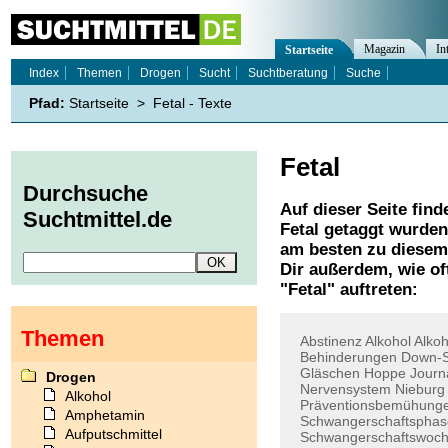
Magazin
In
Startseite
Index
Themen
Drogen
Sucht
Suchtberatung
Suche
Pfad:
Startseite
>
Fetal - Texte
Fetal
Durchsuche
Auf dieser Seite find
Suchtmittel.de
Fetal
getaggt wurden.
am besten zu diesem 
Dir außerdem, wie o
"
Fetal
" auftreten:
Themen
Abstinenz
Alkohol
Alko
Behinderungen
Down-
Gläschen
Hoppe
Journ
Drogen
Nervensystem
Nieburg
Alkohol
Präventionsbemühung
Amphetamin
Schwangerschaftsphas
Aufputschmittel
Schwangerschaftswoc