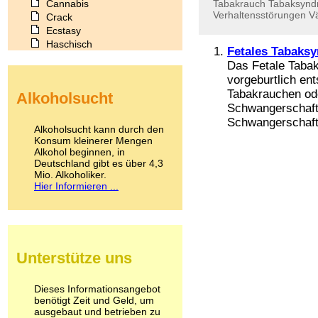
Cannabis
Tabakrauch
Tabaksynd
Verhaltensstörungen
V
Crack
Ecstasy
Haschisch
Fetales Tabaks
Heroin
Das Fetale Taba
Ibogain
vorgeburtlich en
Koffein
Tabakrauchen od
Alkoholsucht
Kokain
Schwangerschaft.
Lachgas
Schwangerschaft
LSD
Alkoholsucht kann durch den
Marihuana
Konsum kleinerer Mengen
Alkohol beginnen, in
Medikamente
Deutschland gibt es über 4,3
Meskalin
Mio. Alkoholiker.
Metamphetamin
Hier Informieren ...
Methadon
Morphin
Muskatnuss
Nikotin
Opium
Unterstütze uns
Pilze
Poppers
Psychopharmaka
Dieses Informationsangebot
benötigt Zeit und Geld, um
Schlafmittel
ausgebaut und betrieben zu
Schmerzmittel