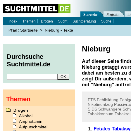
Magazin
In
Startseite
Index
Themen
Drogen
Sucht
Suchtberatung
Suche
Pfad:
Startseite
>
Nieburg - Texte
Nieburg
Durchsuche
Auf dieser Seite find
Suchtmittel.de
Nieburg
getaggt wurd
dabei am besten zu d
zeigt Dir außerdem,
mit "
Nieburg
" auftre
Themen
FTS
Fehlbildung
Fehlg
Nikotinentzug
Passivra
SIDS
Schwangere
Sch
Drogen
Tabakkonsum
Tabakra
Alkohol
Amphetamin
Aufputschmittel
Fetales Tabaks