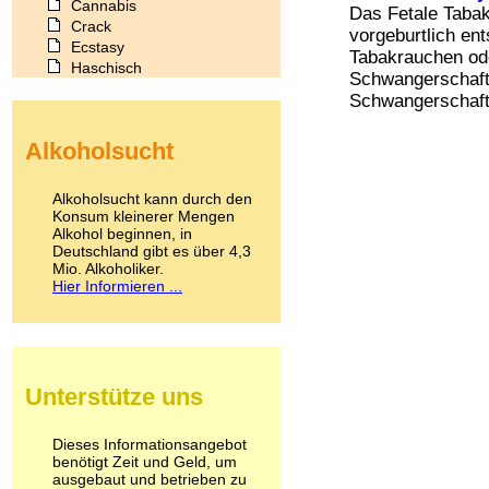
Cannabis
Das Fetale Taba
Crack
vorgeburtlich en
Ecstasy
Tabakrauchen od
Haschisch
Schwangerschaft.
Heroin
Schwangerschaft
Ibogain
Koffein
Alkoholsucht
Kokain
Lachgas
LSD
Alkoholsucht kann durch den
Marihuana
Konsum kleinerer Mengen
Alkohol beginnen, in
Medikamente
Deutschland gibt es über 4,3
Meskalin
Mio. Alkoholiker.
Metamphetamin
Hier Informieren ...
Methadon
Morphin
Muskatnuss
Nikotin
Opium
Unterstütze uns
Pilze
Poppers
Psychopharmaka
Dieses Informationsangebot
benötigt Zeit und Geld, um
Schlafmittel
ausgebaut und betrieben zu
Schmerzmittel