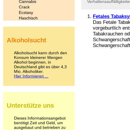
Cannabis
Verhaltensauffälligkeite
Crack
Ecstasy
Fetales Tabaks
Haschisch
Das Fetale Taba
Heroin
vorgeburtlich en
Ibogain
Tabakrauchen od
Koffein
Alkoholsucht
Schwangerschaft.
Kokain
Schwangerschaft
Lachgas
LSD
Alkoholsucht kann durch den
Marihuana
Konsum kleinerer Mengen
Alkohol beginnen, in
Medikamente
Deutschland gibt es über 4,3
Meskalin
Mio. Alkoholiker.
Metamphetamin
Hier Informieren ...
Methadon
Morphin
Muskatnuss
Nikotin
Opium
Unterstütze uns
Pilze
Poppers
Psychopharmaka
Dieses Informationsangebot
benötigt Zeit und Geld, um
Schlafmittel
ausgebaut und betrieben zu
Schmerzmittel