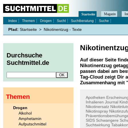
Magazin
In
Startseite
Index
Themen
Drogen
Sucht
Suchtberatung
Suche
Pfad:
Startseite
>
Nikotinentzug - Texte
Nikotinentzu
Durchsuche
Auf dieser Seite find
Suchtmittel.de
Nikotinentzug
getagg
passen dabei am best
Tag-Cloud zeigt Dir 
Zusammenhang mit 
Themen
Apotheken
Erscheinun
Inhalieren
Journal
Kind
Nikotinersatz
Nikotinlut
Drogen
Nikotinspray
Nikotinzuf
Alkohol
Präventionsbemühung
Amphetamin
SIDS
Schwangere
Sch
Aufputschmittel
Suchtwirkung
Tabakko