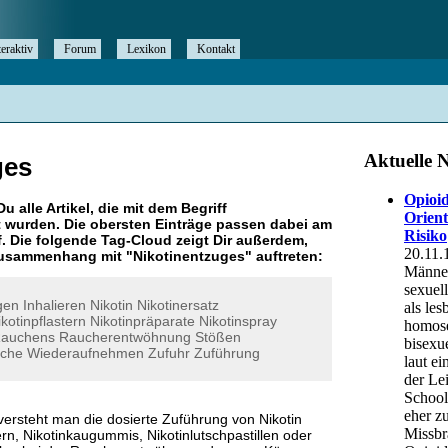
teraktiv
Forum
Lexikon
Kontakt
ges
Du alle Artikel, die mit dem Begriff
 wurden. Die obersten Einträge passen dabei am
. Die folgende Tag-Cloud zeigt Dir außerdem,
 Zusammenhang mit "
Nikotinentzuges
" auftreten:
gen
Inhalieren
Nikotin
Nikotinersatz
ikotinpflastern
Nikotinpräparate
Nikotinspray
auchens
Raucherentwöhnung
Stößen
uche
Wiederaufnehmen
Zufuhr
Zuführung
 versteht man die dosierte Zuführung von Nikotin
tern, Nikotinkaugummis, Nikotinlutschpastillen oder