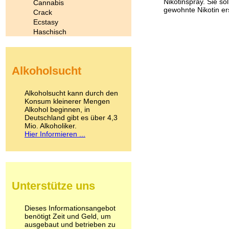
Nikotinspray. Sie s
Cannabis
gewohnte Nikotin er
Crack
Ecstasy
Haschisch
Heroin
Ibogain
Koffein
Alkoholsucht
Kokain
Lachgas
LSD
Alkoholsucht kann durch den
Marihuana
Konsum kleinerer Mengen
Alkohol beginnen, in
Medikamente
Deutschland gibt es über 4,3
Meskalin
Mio. Alkoholiker.
Metamphetamin
Hier Informieren ...
Methadon
Morphin
Muskatnuss
Nikotin
Opium
Unterstütze uns
Pilze
Poppers
Psychopharmaka
Dieses Informationsangebot
benötigt Zeit und Geld, um
Schlafmittel
ausgebaut und betrieben zu
Schmerzmittel