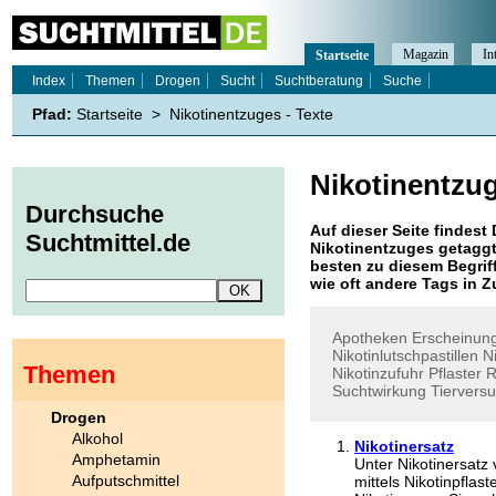
Magazin
In
Startseite
Index
Themen
Drogen
Sucht
Suchtberatung
Suche
Pfad:
Startseite
>
Nikotinentzuges - Texte
Nikotinentzu
Durchsuche
Auf dieser Seite findest 
Suchtmittel.de
Nikotinentzuges
getaggt
besten zu diesem Begriff
wie oft andere Tags in
Apotheken
Erscheinun
Nikotinlutschpastillen
N
Themen
Nikotinzufuhr
Pflaster
R
Suchtwirkung
Tiervers
Drogen
Alkohol
Nikotinersatz
Amphetamin
Unter Nikotinersatz
Aufputschmittel
mittels Nikotinpflas