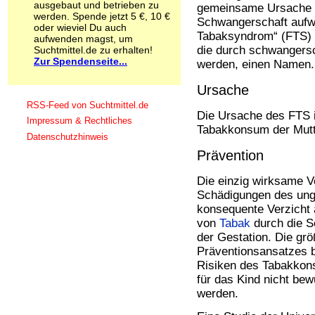
ausgebaut und betrieben zu
gemeinsame Ursache
Schnüffelstoffe
werden. Spende jetzt 5 €, 10 €
Schwangerschaft aufwe
Spice
oder wieviel Du auch
Tabaksyndrom“ (FTS) g
Sucht / Süchte
aufwenden magst, um
die durch schwangers
Suchtmittel.de zu erhalten!
Alkoholsucht
Zur Spendenseite...
Arbeitssucht
werden, einen Namen.
Co-Abhängigkeit
Ursache
Computersucht
Ess-Brechsucht
RSS-Feed von Suchtmittel.de
Die Ursache des FTS i
Essstörungen
Impressum & Rechtliches
Tabakkonsum der Mutt
Fernsehsucht
Datenschutzhinweis
Fresssucht
Prävention
Internetsucht
Kaufsucht
Die einzig wirksame 
Koffeinsucht
Schädigungen des unge
Magersucht
konsequente Verzicht
Mediensucht
von
Tabak
durch die 
Medikamentensucht
der Gestation. Die grö
Nikotinsucht
Pornografiesucht
Präventionsansatzes b
Sammelsucht
Risiken des Tabakkon
Sexsucht
für das Kind nicht bew
Spielsucht
werden.
Medien