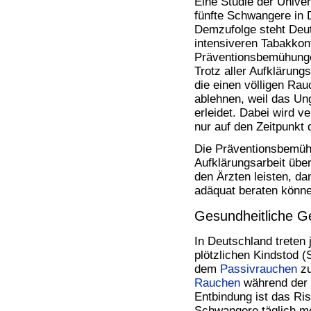
Eine Studie der Univer
Bücher
fünfte Schwangere in 
Filme
Demzufolge steht Deut
intensiveren Tabakko
Präventionsbemühunge
Trotz aller Aufklärun
die einen völligen Ra
ablehnen, weil das Un
erleidet. Dabei wird v
nur auf den Zeitpunkt 
Die Präventionsbemüh
Aufklärungsarbeit übe
den Ärzten leisten, da
adäquat beraten könne
Gesundheitliche G
In Deutschland treten 
plötzlichen Kindstod (
dem
Passivrauchen
zu
Rauchen
während der 
Entbindung ist das Ris
Schwangere täglich m