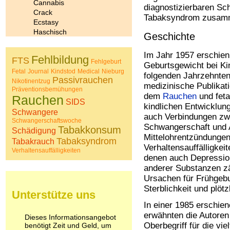
Cannabis
diagnostizierbaren Sc
Crack
Tabaksyndrom zusam
Ecstasy
Haschisch
Geschichte
Heroin
Ibogain
Im Jahr 1957 erschien 
Fehlbildung
FTS
Koffein
Fehlgeburt
Geburtsgewicht bei Ki
Kokain
Fetal
Journal
Kindstod
Medical
Nieburg
folgenden Jahrzehnten
Passivrauchen
Lachgas
Nikotinentzug
medizinische Publika
Präventionsbemühungen
LSD
dem
Rauchen
und fet
Rauchen
Marihuana
SIDS
kindlichen Entwicklun
Medikamente
Schwangere
auch Verbindungen z
Meskalin
Schwangerschaftswoche
Schwangerschaft und
Tabakkonsum
Metamphetamin
Schädigung
Mittelohrentzündungen
Methadon
Tabaksyndrom
Tabakrauch
Verhaltensauffälligkei
Morphin
Verhaltensauffälligkeiten
denen auch Depressio
Muskatnuss
anderer Substanzen z
Nikotin
Ursachen für Frühgebu
Opium
Pilze
Sterblichkeit und plöt
Unterstütze uns
Poppers
In einer 1985 erschie
Psychopharmaka
erwähnten die Autoren
Dieses Informationsangebot
Schlafmittel
Oberbegriff für die viel
benötigt Zeit und Geld, um
Schmerzmittel