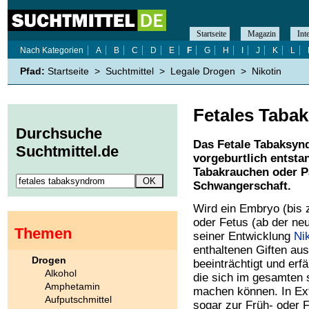
Startseite
Magazin
Int
Nach Kategorien
A
B
C
D
E
F
G
H
I
J
K
L
Pfad:
Startseite
>
Suchtmittel
>
Legale Drogen
>
Nikotin
Fetales Taba
Durchsuche
Das Fetale Tabaksyn
Suchtmittel.de
vorgeburtlich entst
Tabakrauchen oder P
Schwangerschaft.
Wird ein Embryo (bis
oder Fetus (ab der n
Themen
seiner Entwicklung
Ni
enthaltenen Giften aus
Drogen
beeinträchtigt und erf
Alkohol
die sich im gesamten 
Amphetamin
machen können. In Ex
Aufputschmittel
sogar zur Früh- oder F