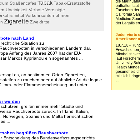
Tabak
trum
Straßencafés
Tabak-Ersatzstoffe
ten
Uneinigkeit
Verbote
Vereinigte
rkehrsmittel
Verkehrsunternehmen
Zigarette
in
Zweidrittel
rbote nach Land
e rechtliche Situation zu
/Rauchverboten in verschiedenen Ländern dar.
ropa Anfang des Jahres 2007 hat der EU-
ar Markos Kyprianou ein sogenanntes ...
ersagt es, an bestimmten Orten Zigaretten,
pfeifen zu rauchen oder auf ähnliche Art die legale
Glimm- oder Flammenerscheinung und unter
er werden
 schützen, greifen immer mehr Städte und
weise Rauchverbote zurück. In Irland, Italien,
, Norwegen, Spanien und Malta herrscht schon
es ...
eutschen begrüßen Rauchverbote
r Entscheidung des Bundesverfassungsgerichts