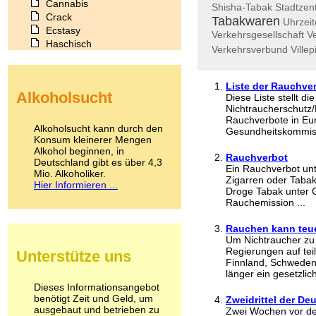
Cannabis
Shisha-Tabak
Stadtzen
Crack
Tabakwaren
Uhrzei
Ecstasy
Verkehrsgesellschaft
Ve
Haschisch
Verkehrsverbund
Villep
Heroin
Ibogain
Koffein
Liste der Rauchve
Alkoholsucht
Kokain
Diese Liste stellt di
Nichtraucherschutz
Lachgas
Rauchverbote in Eu
LSD
Alkoholsucht kann durch den
Gesundheitskommiss
Marihuana
Konsum kleinerer Mengen
Alkohol beginnen, in
Medikamente
Rauchverbot
Deutschland gibt es über 4,3
Meskalin
Ein Rauchverbot unt
Mio. Alkoholiker.
Metamphetamin
Zigarren oder Tabaks
Hier Informieren ...
Methadon
Droge Tabak unter 
Rauchemission ...
Morphin
Muskatnuss
Rauchen kann teu
Nikotin
Um Nichtraucher zu
Opium
Regierungen auf teil
Unterstütze uns
Pilze
Finnland, Schweden
Poppers
länger ein gesetzlich
Psychopharmaka
Dieses Informationsangebot
benötigt Zeit und Geld, um
Schlafmittel
Zweidrittel der D
ausgebaut und betrieben zu
Zwei Wochen vor de
Schmerzmittel