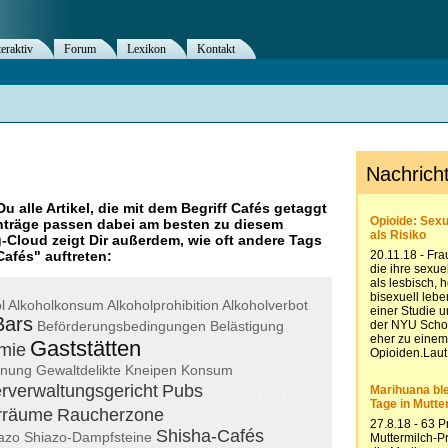
teraktiv
Forum
Lexikon
Kontakt
Du alle Artikel, die mit dem Begriff
Cafés
getaggt
nträge passen dabei am besten zu diesem
g-Cloud zeigt Dir außerdem, wie oft andere Tags
Cafés
" auftreten:
l
Alkoholkonsum
Alkoholprohibition
Alkoholverbot
Bars
Beförderungsbedingungen
Belästigung
Gaststätten
mie
dnung
Gewaltdelikte
Kneipen
Konsum
Raucher
rverwaltungsgericht
Pubs
Rauchverbot
rräume
Raucherzone
Shisha-Cafés
azo
Shiazo-Dampfsteine