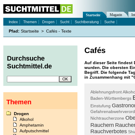
Magazin
In
Startseite
Index
Themen
Drogen
Sucht
Suchtberatung
Suche
Pfad:
Startseite
>
Cafés - Texte
Cafés
Durchsuche
Auf dieser Seite findest 
Suchtmittel.de
wurden. Die obersten Ei
Begriff. Die folgende Ta
in Zusammenhang mit "
Ablehnungsfront
Alkoho
Baden-Württembergs
Themen
Gastrono
Einstufung
Gefahrenabwehrveror
Drogen
Obe
Nichtraucherzone
Alkohol
Rauchern
Rauche
Amphetamin
Aufputschmittel
Rauchverbotes
Shi