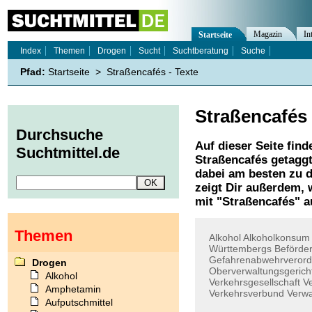
Magazin
In
Startseite
Index
Themen
Drogen
Sucht
Suchtberatung
Suche
Pfad:
Startseite
>
Straßencafés - Texte
Straßencafés
Durchsuche
Auf dieser Seite find
Suchtmittel.de
Straßencafés
getaggt
dabei am besten zu d
zeigt Dir außerdem,
mit "
Straßencafés
" a
Themen
Alkohol
Alkoholkonsum
Württembergs
Beförde
Gefahrenabwehrveror
Drogen
Oberverwaltungsgerich
Alkohol
Verkehrsgesellschaft
Ve
Amphetamin
Verkehrsverbund
Verwa
Aufputschmittel