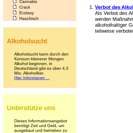
Cannabis
Verbot des Alko
Crack
Ecstasy
Als Verbot des A
Haschisch
werden Maßnahme
Heroin
alkoholhaltiger G
Ibogain
teilweise verbote
Koffein
Alkoholsucht
Kokain
Lachgas
LSD
Alkoholsucht kann durch den
Marihuana
Konsum kleinerer Mengen
Alkohol beginnen, in
Medikamente
Deutschland gibt es über 4,3
Meskalin
Mio. Alkoholiker.
Metamphetamin
Hier Informieren ...
Methadon
Morphin
Muskatnuss
Nikotin
Opium
Unterstütze uns
Pilze
Poppers
Psychopharmaka
Dieses Informationsangebot
benötigt Zeit und Geld, um
Schlafmittel
ausgebaut und betrieben zu
Schmerzmittel