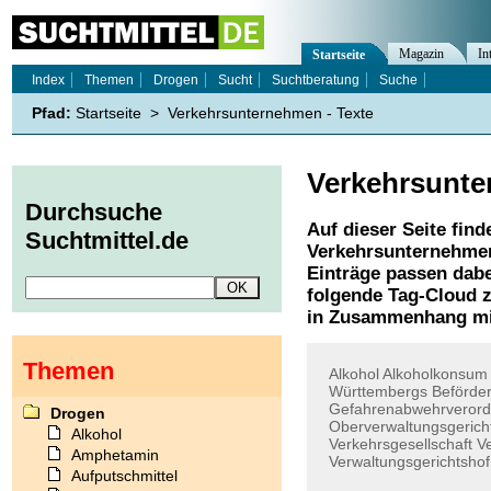
Magazin
In
Startseite
Index
Themen
Drogen
Sucht
Suchtberatung
Suche
Pfad:
Startseite
>
Verkehrsunternehmen - Texte
Verkehrsunt
Durchsuche
Auf dieser Seite find
Suchtmittel.de
Verkehrsunternehme
Einträge passen dabe
folgende Tag-Cloud z
in Zusammenhang mi
Themen
Alkohol
Alkoholkonsum
Württembergs
Beförde
Gefahrenabwehrveror
Drogen
Oberverwaltungsgerich
Alkohol
Verkehrsgesellschaft
Ve
Amphetamin
Verwaltungsgerichtshof
Aufputschmittel