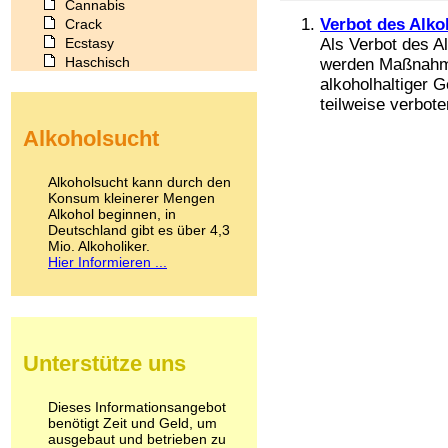
Cannabis
Verbot des Alko
Crack
Ecstasy
Als Verbot des A
Haschisch
werden Maßnahme
Heroin
alkoholhaltiger G
Ibogain
teilweise verbote
Koffein
Alkoholsucht
Kokain
Lachgas
LSD
Alkoholsucht kann durch den
Marihuana
Konsum kleinerer Mengen
Alkohol beginnen, in
Medikamente
Deutschland gibt es über 4,3
Meskalin
Mio. Alkoholiker.
Metamphetamin
Hier Informieren ...
Methadon
Morphin
Muskatnuss
Nikotin
Opium
Unterstütze uns
Pilze
Poppers
Psychopharmaka
Dieses Informationsangebot
benötigt Zeit und Geld, um
Schlafmittel
ausgebaut und betrieben zu
Schmerzmittel