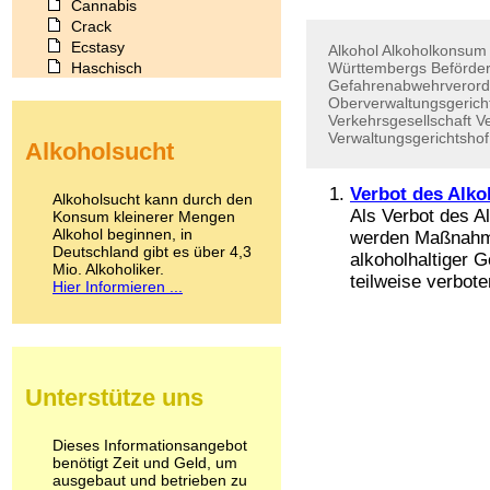
Cannabis
Crack
Ecstasy
Alkohol
Alkoholkonsum
Haschisch
Württembergs
Beförde
Gefahrenabwehrveror
Heroin
Oberverwaltungsgerich
Ibogain
Verkehrsgesellschaft
Ve
Koffein
Verwaltungsgerichtshof
Alkoholsucht
Kokain
Lachgas
LSD
Verbot des Alko
Alkoholsucht kann durch den
Marihuana
Als Verbot des A
Konsum kleinerer Mengen
Alkohol beginnen, in
Medikamente
werden Maßnahme
Deutschland gibt es über 4,3
Meskalin
alkoholhaltiger G
Mio. Alkoholiker.
Metamphetamin
teilweise verbote
Hier Informieren ...
Methadon
Morphin
Muskatnuss
Nikotin
Opium
Unterstütze uns
Pilze
Poppers
Psychopharmaka
Dieses Informationsangebot
benötigt Zeit und Geld, um
Schlafmittel
ausgebaut und betrieben zu
Schmerzmittel