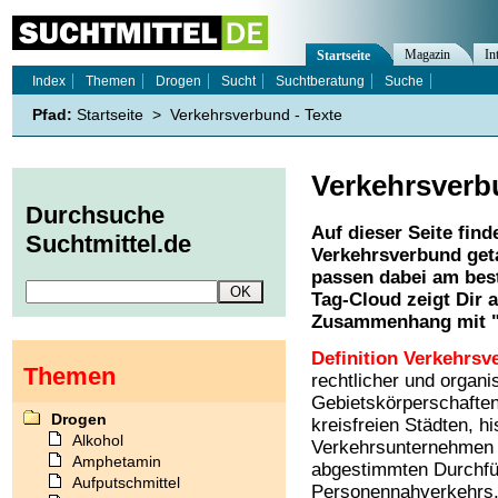
Magazin
In
Startseite
Index
Themen
Drogen
Sucht
Suchtberatung
Suche
Pfad:
Startseite
>
Verkehrsverbund - Texte
Verkehrsverb
Durchsuche
Auf dieser Seite find
Suchtmittel.de
Verkehrsverbund
get
passen dabei am best
Tag-Cloud zeigt Dir 
Zusammenhang mit 
Definition Verkehrsv
Themen
rechtlicher und organ
Gebietskörperschaften
Drogen
kreisfreien Städten, h
Alkohol
Verkehrsunternehmen 
Amphetamin
abgestimmten Durchfü
Aufputschmittel
Personennahverkehrs