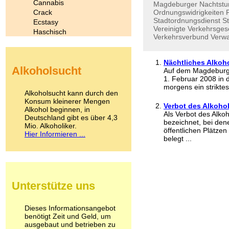
Cannabis
Magdeburger
Nachtst
Crack
Ordnungswidrigkeiten
P
Stadtordnungsdienst
S
Ecstasy
Vereinigte
Verkehrsgese
Haschisch
Verkehrsverbund
Verwa
Heroin
Ibogain
Koffein
Nächtliches Alkoh
Alkoholsucht
Kokain
Auf dem Magdeburge
1. Februar 2008 in 
Lachgas
morgens ein striktes 
LSD
Alkoholsucht kann durch den
Marihuana
Konsum kleinerer Mengen
Verbot des Alkohol
Alkohol beginnen, in
Medikamente
Als Verbot des Alk
Deutschland gibt es über 4,3
Meskalin
bezeichnet, bei den
Mio. Alkoholiker.
Metamphetamin
öffentlichen Plätzen
Hier Informieren ...
Methadon
belegt ...
Morphin
Muskatnuss
Nikotin
Opium
Unterstütze uns
Pilze
Poppers
Psychopharmaka
Dieses Informationsangebot
benötigt Zeit und Geld, um
Schlafmittel
ausgebaut und betrieben zu
Schmerzmittel