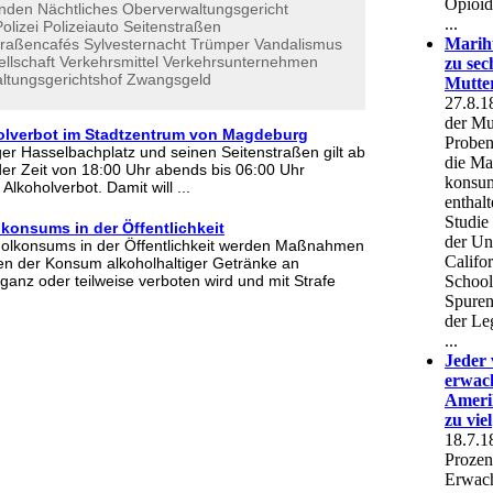
unden
Nächtliches
Oberverwaltungsgericht
olizei
Polizeiauto
Seitenstraßen
traßencafés
Sylvesternacht
Trümper
Vandalismus
llschaft
Verkehrsmittel
Verkehrsunternehmen
ltungsgerichtshof
Zwangsgeld
olverbot im Stadtzentrum von Magdeburg
r Hasselbachplatz und seinen Seitenstraßen gilt ab
der Zeit von 18:00 Uhr abends bis 06:00 Uhr
Alkoholverbot. Damit will ...
konsums in der Öffentlichkeit
oholkonsums in der Öffentlichkeit werden Maßnahmen
en der Konsum alkoholhaltiger Getränke an
 ganz oder teilweise verboten wird und mit Strafe