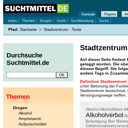
Magazin
In
Startseite
Index
Themen
Drogen
Sucht
Suchtberatung
Suche
Pfad:
Startseite
>
Stadtzentrum - Texte
Stadtzentrum
Durchsuche
Auf dieser Seite findest 
Suchtmittel.de
getaggt wurden. Die obe
diesem Begriff. Die folg
andere Tags in Zusamme
Definition Stadtzentrum:
unter Betonung der Funkti
Stadtzentrum bezeichnet, 
Versorgungswege treffen,
Themen
Drogen
Alkohol
Alkoholitäten
Al
Alkohol
Alkoholverbot
B
Amphetamin
Belästigung
Bier
Bierkä
Aufputschmittel
Gefahrenabwehrveror