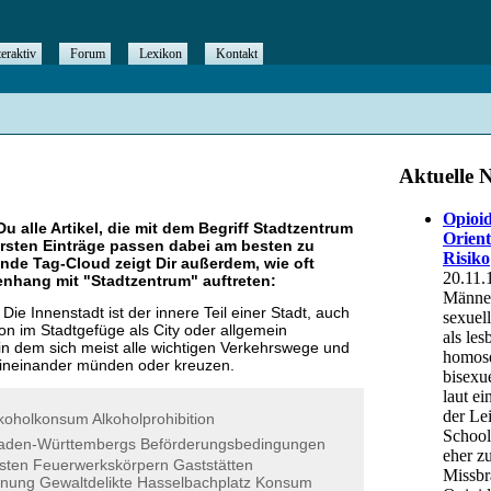
teraktiv
Forum
Lexikon
Kontakt
Du alle Artikel, die mit dem Begriff
Stadtzentrum
rsten Einträge passen dabei am besten zu
ende Tag-Cloud zeigt Dir außerdem, wie oft
nhang mit "
Stadtzentrum
" auftreten:
Die Innenstadt ist der innere Teil einer Stadt, auch
on im Stadtgefüge als City oder allgemein
in dem sich meist alle wichtigen Verkehrswege und
 ineinander münden oder kreuzen.
koholkonsum
Alkoholprohibition
aden-Württembergs
Beförderungsbedingungen
sten
Feuerwerkskörpern
Gaststätten
dnung
Gewaltdelikte
Hasselbachplatz
Konsum