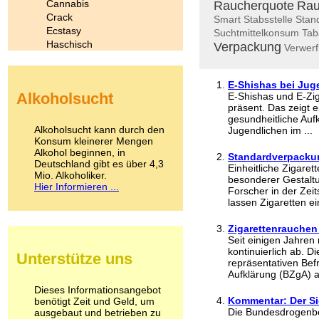
Cannabis
Raucherquote
Rau
Crack
Smart
Stabsstelle
Stan
Ecstasy
Suchtmittelkonsum
Tab
Haschisch
Verpackung
Verwerf
Heroin
Ibogain
Koffein
E-Shishas bei Juge
Alkoholsucht
E-Shishas und E-Zig
Kokain
präsent. Das zeigt e
Lachgas
gesundheitliche Au
LSD
Alkoholsucht kann durch den
Jugendlichen im ...
Marihuana
Konsum kleinerer Mengen
Alkohol beginnen, in
Medikamente
Standardverpackun
Deutschland gibt es über 4,3
Meskalin
Einheitliche Zigare
Mio. Alkoholiker.
Metamphetamin
besonderer Gestalt
Hier Informieren ...
Forscher in der Zeit
Methadon
lassen Zigaretten ein
Morphin
Muskatnuss
Zigarettenrauchen
Nikotin
Seit einigen Jahren
Opium
kontinuierlich ab. D
Unterstütze uns
Pilze
repräsentativen Bef
Poppers
Aufklärung (BZgA) a
Psychopharmaka
Dieses Informationsangebot
Kommentar: Der S
benötigt Zeit und Geld, um
Schlafmittel
Die Bundesdrogenbea
ausgebaut und betrieben zu
Schmerzmittel