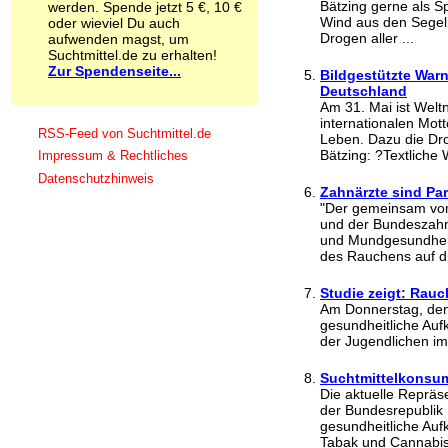
Bätzing gerne als 
werden. Spende jetzt 5 €, 10 €
Schnüffelstoffe
Wind aus den Segel
oder wieviel Du auch
Spice
Drogen aller ...
aufwenden magst, um
Sucht / Süchte
Suchtmittel.de zu erhalten!
Zur Spendenseite...
Alkoholsucht
Bildgestützte War
Arbeitssucht
Deutschland
Am 31. Mai ist Welt
Co-Abhängigkeit
internationalen Mott
Computersucht
RSS-Feed von Suchtmittel.de
Leben. Dazu die Dr
Ess-Brechsucht
Bätzing: ?Textliche 
Impressum & Rechtliches
Essstörungen
Datenschutzhinweis
Fernsehsucht
Zahnärzte sind Pa
Fresssucht
"Der gemeinsam vo
Internetsucht
und der Bundeszah
und Mundgesundheit'
Kaufsucht
des Rauchens auf di
Koffeinsucht
Magersucht
Studie zeigt: Rau
Mediensucht
Am Donnerstag, den 
Medikamentensucht
gesundheitliche Auf
Nikotinsucht
der Jugendlichen im 
Pornografiesucht
Sammelsucht
Suchtmittelkonsum
Sexsucht
Die aktuelle Repräse
der Bundesrepublik 
Spielsucht
gesundheitliche Auf
Medien
Tabak und Cannabis 