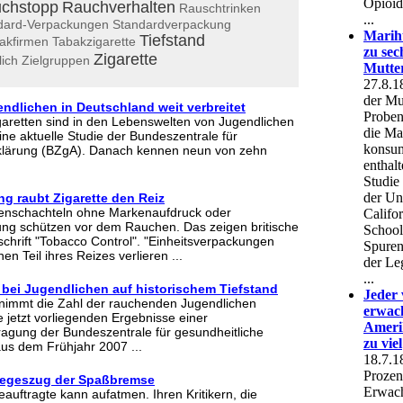
chstopp
Rauchverhalten
Rauschtrinken
dard-Verpackungen
Standardverpackung
Tiefstand
akfirmen
Tabakzigarette
Zigarette
lich
Zielgruppen
ndlichen in Deutschland weit verbreitet
aretten sind in den Lebenswelten von Jugendlichen
ine aktuelle Studie der Bundeszentrale für
fklärung (BZgA). Danach kennen neun von zehn
g raubt Zigarette den Reiz
ttenschachteln ohne Markenaufdruck oder
ung schützen vor dem Rauchen. Das zeigen britische
schrift "Tobacco Control". "Einheitsverpackungen
en Teil ihres Reizes verlieren ...
 bei Jugendlichen auf historischem Tiefstand
 nimmt die Zahl der rauchenden Jugendlichen
ie jetzt vorliegenden Ergebnisse einer
ragung der Bundeszentrale für gesundheitliche
us dem Frühjahr 2007 ...
iegeszug der Spaßbremse
uftragte kann aufatmen. Ihren Kritikern, die