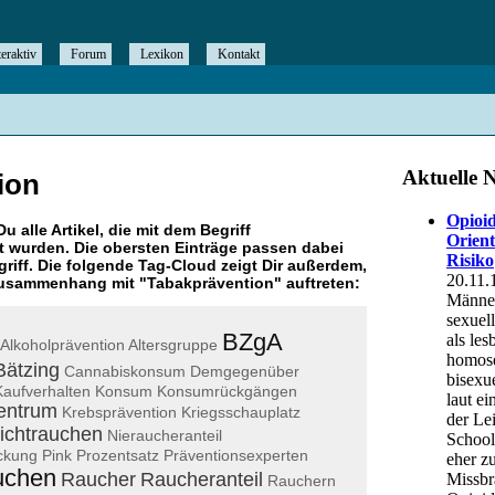
teraktiv
Forum
Lexikon
Kontakt
ion
Du alle Artikel, die mit dem Begriff
 wurden. Die obersten Einträge passen dabei
riff. Die folgende Tag-Cloud zeigt Dir außerdem,
 Zusammenhang mit "
Tabakprävention
" auftreten:
BZgA
Alkoholprävention
Altersgruppe
Bätzing
Cannabiskonsum
Demgegenüber
Kaufverhalten
Konsum
Konsumrückgängen
entrum
Krebsprävention
Kriegsschauplatz
ichtrauchen
Nieraucheranteil
ckung
Pink
Prozentsatz
Präventionsexperten
uchen
Raucher
Raucheranteil
Rauchern