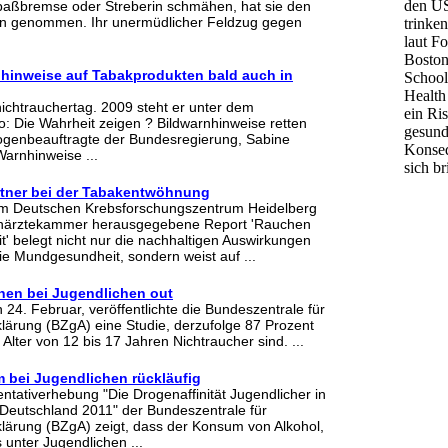
Spaßbremse oder Streberin schmähen, hat sie den
n genommen. Ihr unermüdlicher Feldzug gegen
nhinweise auf Tabakprodukten bald auch in
nichtrauchertag. 2009 steht er unter dem
o: Die Wahrheit zeigen ? Bildwarnhinweise retten
ogenbeauftragte der Bundesregierung, Sabine
Warnhinweise ...
rtner bei der Tabakentwöhnung
m Deutschen Krebsforschungszentrum Heidelberg
närztekammer herausgegebene Report 'Rauchen
 belegt nicht nur die nachhaltigen Auswirkungen
e Mundgesundheit, sondern weist auf ...
chen bei Jugendlichen out
24. Februar, veröffentlichte die Bundeszentrale für
klärung (BZgA) eine Studie, derzufolge 87 Prozent
Alter von 12 bis 17 Jahren Nichtraucher sind. ...
 bei Jugendlichen rückläufig
ntativerhebung "Die Drogenaffinität Jugendlicher in
Deutschland 2011" der Bundeszentrale für
klärung (BZgA) zeigt, dass der Konsum von Alkohol,
unter Jugendlichen ...