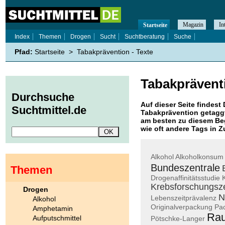
Magazin
In
Startseite
Index
Themen
Drogen
Sucht
Suchtberatung
Suche
Pfad:
Startseite
>
Tabakprävention - Texte
Tabakprävent
Durchsuche
Auf dieser Seite findest 
Suchtmittel.de
Tabakprävention
getaggt
am besten zu diesem Beg
wie oft andere Tags in
Alkohol
Alkoholkonsum
Bundeszentrale
Themen
Drogenaffinitätsstudie
Krebsforschungsz
Drogen
N
Lebenszeitprävalenz
Alkohol
Originalverpackung
Pa
Amphetamin
Ra
Aufputschmittel
Pötschke-Langer