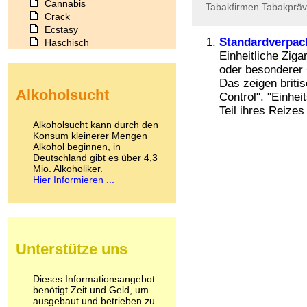
Cannabis
Tabakfirmen
Tabakpräv
Crack
Ecstasy
Standardverpack
Haschisch
Einheitliche Zig
Heroin
Ibogain
oder besonderer
Koffein
Das zeigen britis
Alkoholsucht
Kokain
Control". "Einhe
Lachgas
Teil ihres Reizes 
LSD
Alkoholsucht kann durch den
Marihuana
Konsum kleinerer Mengen
Alkohol beginnen, in
Medikamente
Deutschland gibt es über 4,3
Meskalin
Mio. Alkoholiker.
Metamphetamin
Hier Informieren ...
Methadon
Morphin
Muskatnuss
Nikotin
Opium
Unterstütze uns
Pilze
Poppers
Psychopharmaka
Dieses Informationsangebot
benötigt Zeit und Geld, um
Schlafmittel
ausgebaut und betrieben zu
Schmerzmittel