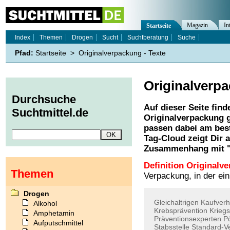
Magazin
In
Startseite
Index
Themen
Drogen
Sucht
Suchtberatung
Suche
Pfad:
Startseite
>
Originalverpackung - Texte
Originalverp
Durchsuche
Auf dieser Seite find
Suchtmittel.de
Originalverpackung
g
passen dabei am best
Tag-Cloud zeigt Dir 
Zusammenhang mit 
Definition Originalv
Themen
Verpackung, in der ein
Drogen
Gleichaltrigen
Kaufverh
Alkohol
Krebsprävention
Krieg
Amphetamin
Präventionsexperten
P
Aufputschmittel
Stabsstelle
Standard-V