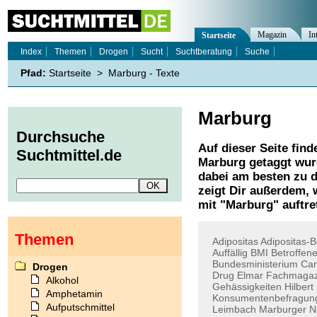
Magazin
In
Startseite
Index
Themen
Drogen
Sucht
Suchtberatung
Suche
Pfad:
Startseite
>
Marburg - Texte
Marburg
Durchsuche
Auf dieser Seite find
Suchtmittel.de
Marburg
getaggt wur
dabei am besten zu d
zeigt Dir außerdem,
mit "
Marburg
" auftre
Themen
Adipositas
Adipositas-B
Auffällig
BMI
Betroffene
Bundesministerium
Can
Drogen
Drug
Elmar
Fachmagaz
Alkohol
Gehässigkeiten
Hilbert
Amphetamin
Konsumentenbefragun
Aufputschmittel
Leimbach
Marburger
N