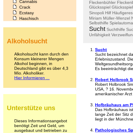
Cannabis
Fleckenbühler
Flecken
Crack
Glücksspiel
Glücksspie
Ecstasy
Sinopoli
Hilf
Häufigeres
Miriam
Müller-Wenzel
Haschisch
Selbsthilfe
Spielautoma
Heroin
Sucht
Suchthilfe
Suc
Ibogain
Unfähigkeit
Verzweiflu
Koffein
Alkoholsucht
Kokain
Lachgas
Sucht
LSD
Alkoholsucht kann durch den
Sucht bezeichnet d
Marihuana
Konsum kleinerer Mengen
Erlebniszustand. D
Alkohol beginnen, in
Medikamente
Weltgesundheitsorga
Deutschland gibt es über 4,3
Es beeinträchtigt die
Meskalin
Mio. Alkoholiker.
Metamphetamin
Hier Informieren ...
Robert Holbrook S
Methadon
Robert Holbrook Smi
Morphin
USA, ? 16. November
Muskatnuss
amerikanischer Arzt 
Nikotin
Opium
Hofbräuhaus am Pl
Unterstütze uns
Pilze
Das Hofbräuhaus ist
Poppers
lange Zeit der Sitz
liegt in der Münchne
Psychopharmaka
Dieses Informationsangebot
benötigt Zeit und Geld, um
Schlafmittel
Pathologisches Sp
ausgebaut und betrieben zu
Schmerzmittel