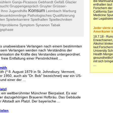
bühlern
Ganja-Picassos
Gebhardt
Gefäß
Glazier
lsucht
Gruppengespräch
Gruyter
Grüsser-
Konsum
Ihno
Jugendhilfe
Leimbach
Marburg
Neuankömmlinge
Pathologisches
Qualifizierung
ten
Spielerkarriere
Spielhallen
Spieltechniken
htprobleme
Symptom
Synanon
Tabak
ngsphase
as unabweisbare Verlangen nach einem bestimmten
iesem Verlangen werden nach Verständnis der
nisation die Kräfte des Verstandes untergeordnet.
 freie Entfaltung einer Persönlichkeit ...
mith
th (* 8. August 1879 in St. Johnsbury, Vermont,
 1950, auch als "Dr. Bob" bezeichnet) war ein US-
und einer der ...
atzl
 ein weltberühmter Münchner Bierpalast. Es war
 der dazugehörigen Brauerei Hofbräu. Das Gebäude
r Altstadt am Platzl. Der bayerische ...
ielen