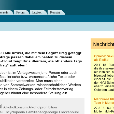
teraktiv
Forum
Lexikon
Kontakt
Du alle Artikel, die mit dem Begriff
Hrsg
getaggt
nträge passen dabei am besten zu diesem
g-Cloud zeigt Dir außerdem, wie oft andere Tags
Hrsg
" auftreten:
ber ist im Verlagswesen jene Person oder auch
tstellerische bzw. wissenschaftliche Texte oder
ublikation vorbereitet. Man muss einen
se von Sammelwerken, wissenschaftlichen Werken
r in einem Zeitungs- oder Zeitschriftenverlag
geber nimmt eine besondere Stellung ein.
l
Alkoholkonsum
Alkoholprohibition
ei
Encyclopedia
Familienangehörige
Fleckenbühl