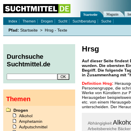
Magazin
In
Startseite
Index
Themen
Drogen
Sucht
Suchtberatung
Suche
Pfad:
Startseite
>
Hrsg - Texte
Hrsg
Durchsuche
Auf dieser Seite findest 
Suchtmittel.de
wurden. Die obersten Ei
Begriff. Die folgende Ta
in Zusammenhang mit "
Definition Hrsg:
Herausge
Personengruppe, die schrif
Werke von Künstlern zur P
Herausgeber beispielswei
Themen
etc. von einem Herausgebe
unterscheiden. Der Heraus
Drogen
Alkohol
Alkoho
Amphetamin
Abhängigkeit
Aufputschmittel
Arbeitsbereiche
Bäcker